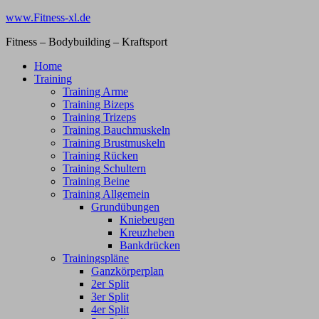
Zum
www.Fitness-xl.de
Inhalt
Fitness – Bodybuilding – Kraftsport
springen
Home
Training
Training Arme
Training Bizeps
Training Trizeps
Training Bauchmuskeln
Training Brustmuskeln
Training Rücken
Training Schultern
Training Beine
Training Allgemein
Grundübungen
Kniebeugen
Kreuzheben
Bankdrücken
Trainingspläne
Ganzkörperplan
2er Split
3er Split
4er Split