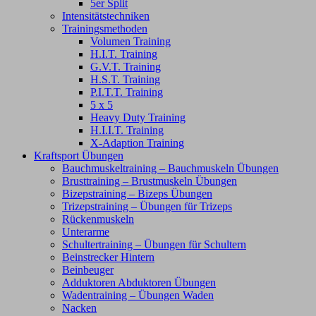
5er Split
Intensitätstechniken
Trainingsmethoden
Volumen Training
H.I.T. Training
G.V.T. Training
H.S.T. Training
P.I.T.T. Training
5 x 5
Heavy Duty Training
H.I.I.T. Training
X-Adaption Training
Kraftsport Übungen
Bauchmuskeltraining – Bauchmuskeln Übungen
Brusttraining – Brustmuskeln Übungen
Bizepstraining – Bizeps Übungen
Trizepstraining – Übungen für Trizeps
Rückenmuskeln
Unterarme
Schultertraining – Übungen für Schultern
Beinstrecker Hintern
Beinbeuger
Adduktoren Abduktoren Übungen
Wadentraining – Übungen Waden
Nacken