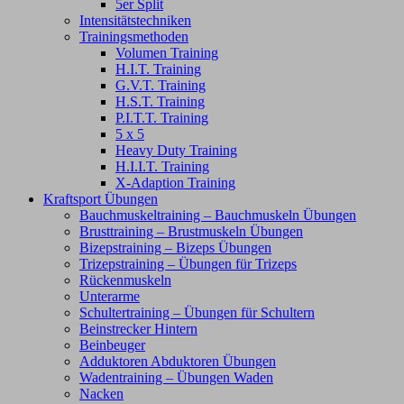
5er Split
Intensitätstechniken
Trainingsmethoden
Volumen Training
H.I.T. Training
G.V.T. Training
H.S.T. Training
P.I.T.T. Training
5 x 5
Heavy Duty Training
H.I.I.T. Training
X-Adaption Training
Kraftsport Übungen
Bauchmuskeltraining – Bauchmuskeln Übungen
Brusttraining – Brustmuskeln Übungen
Bizepstraining – Bizeps Übungen
Trizepstraining – Übungen für Trizeps
Rückenmuskeln
Unterarme
Schultertraining – Übungen für Schultern
Beinstrecker Hintern
Beinbeuger
Adduktoren Abduktoren Übungen
Wadentraining – Übungen Waden
Nacken