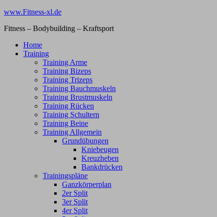
Zum
www.Fitness-xl.de
Inhalt
Fitness – Bodybuilding – Kraftsport
springen
Home
Training
Training Arme
Training Bizeps
Training Trizeps
Training Bauchmuskeln
Training Brustmuskeln
Training Rücken
Training Schultern
Training Beine
Training Allgemein
Grundübungen
Kniebeugen
Kreuzheben
Bankdrücken
Trainingspläne
Ganzkörperplan
2er Split
3er Split
4er Split