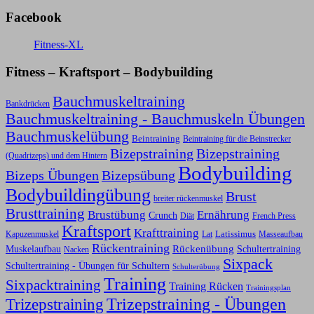
Facebook
Fitness-XL
Fitness – Kraftsport – Bodybuilding
Bauchmuskeltraining
Bankdrücken
Bauchmuskeltraining - Bauchmuskeln Übungen
Bauchmuskelübung
Beintraining
Beintraining für die Beinstrecker
Bizepstraining
Bizepstraining
(Quadrizeps) und dem Hintern
Bodybuilding
Bizeps Übungen
Bizepsübung
Bodybuildingübung
Brust
breiter rückenmuskel
Brusttraining
Ernährung
Brustübung
Crunch
Diät
French Press
Kraftsport
Krafttraining
Latissimus
Kapuzenmuskel
Lat
Masseaufbau
Rückentraining
Rückenübung
Schultertraining
Muskelaufbau
Nacken
Sixpack
Schultertraining - Übungen für Schultern
Schulterübung
Training
Sixpacktraining
Training Rücken
Trainingsplan
Trizepstraining
Trizepstraining - Übungen