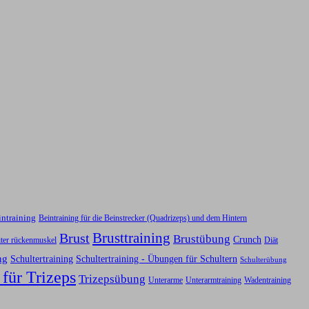
intraining
Beintraining für die Beinstrecker (Quadrizeps) und dem Hintern
Brusttraining
Brust
Brustübung
Crunch
iter rückenmuskel
Diät
ng
Schultertraining
Schultertraining - Übungen für Schultern
Schulterübung
 für Trizeps
Trizepsübung
Unterarme
Unterarmtraining
Wadentraining