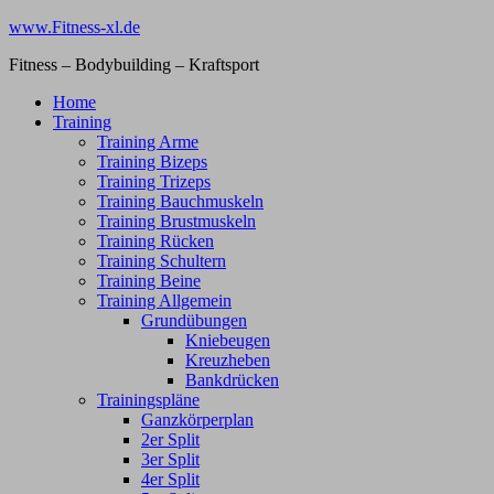
Zum
www.Fitness-xl.de
Inhalt
Fitness – Bodybuilding – Kraftsport
springen
Home
Training
Training Arme
Training Bizeps
Training Trizeps
Training Bauchmuskeln
Training Brustmuskeln
Training Rücken
Training Schultern
Training Beine
Training Allgemein
Grundübungen
Kniebeugen
Kreuzheben
Bankdrücken
Trainingspläne
Ganzkörperplan
2er Split
3er Split
4er Split