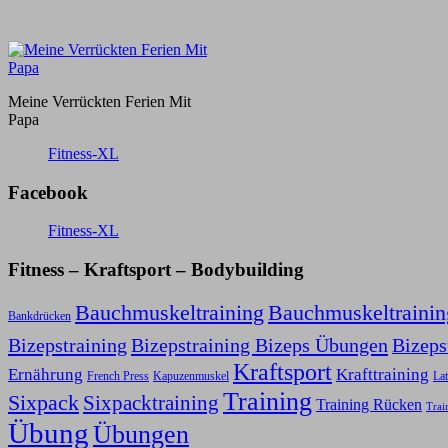
Meine Verrückten Ferien Mit
Papa
Fitness-XL
Facebook
Fitness-XL
Fitness – Kraftsport – Bodybuilding
Bauchmuskeltraining
Bauchmuskeltraini
Bankdrücken
Bizepstraining
Bizepstraining Bizeps Übungen
Bizep
Kraftsport
Ernährung
Krafttraining
Kapuzenmuskel
French Press
Lat
Training
Sixpack
Sixpacktraining
Training Rücken
Trai
Übung
Übungen