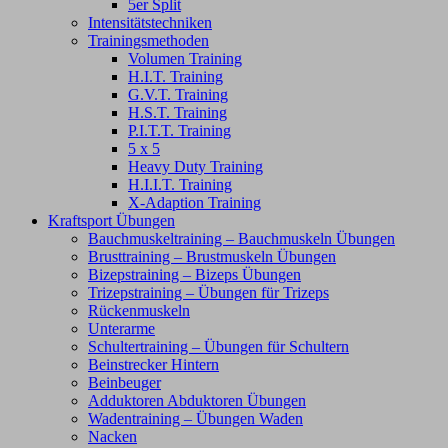
5er Split
Intensitätstechniken
Trainingsmethoden
Volumen Training
H.I.T. Training
G.V.T. Training
H.S.T. Training
P.I.T.T. Training
5 x 5
Heavy Duty Training
H.I.I.T. Training
X-Adaption Training
Kraftsport Übungen
Bauchmuskeltraining – Bauchmuskeln Übungen
Brusttraining – Brustmuskeln Übungen
Bizepstraining – Bizeps Übungen
Trizepstraining – Übungen für Trizeps
Rückenmuskeln
Unterarme
Schultertraining – Übungen für Schultern
Beinstrecker Hintern
Beinbeuger
Adduktoren Abduktoren Übungen
Wadentraining – Übungen Waden
Nacken