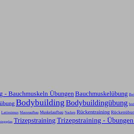
ng - Bauchmuskeln Übungen
Bauchmuskelübung
Be
Bodybuilding
Bodybuildingübung
sübung
bre
Rückentraining
Rückenübu
Latissimus
Muskelaufbau
Nacken
Masseaufbau
Trizepstraining
Trizepstraining - Übungen
ningsplan