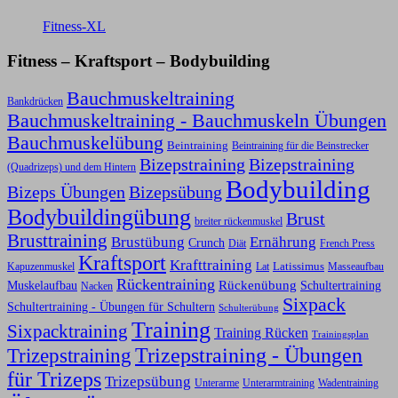
Fitness-XL
Fitness – Kraftsport – Bodybuilding
Bauchmuskeltraining
Bankdrücken
Bauchmuskeltraining - Bauchmuskeln Übungen
Bauchmuskelübung
Beintraining
Beintraining für die Beinstrecker
Bizepstraining
Bizepstraining
(Quadrizeps) und dem Hintern
Bodybuilding
Bizeps Übungen
Bizepsübung
Bodybuildingübung
Brust
breiter rückenmuskel
Brusttraining
Ernährung
Brustübung
Crunch
Diät
French Press
Kraftsport
Krafttraining
Latissimus
Kapuzenmuskel
Lat
Masseaufbau
Rückentraining
Rückenübung
Schultertraining
Muskelaufbau
Nacken
Sixpack
Schultertraining - Übungen für Schultern
Schulterübung
Training
Sixpacktraining
Training Rücken
Trainingsplan
Trizepstraining
Trizepstraining - Übungen
für Trizeps
Trizepsübung
Unterarme
Unterarmtraining
Wadentraining