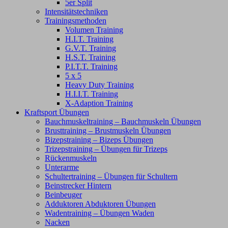
5er Split
Intensitätstechniken
Trainingsmethoden
Volumen Training
H.I.T. Training
G.V.T. Training
H.S.T. Training
P.I.T.T. Training
5 x 5
Heavy Duty Training
H.I.I.T. Training
X-Adaption Training
Kraftsport Übungen
Bauchmuskeltraining – Bauchmuskeln Übungen
Brusttraining – Brustmuskeln Übungen
Bizepstraining – Bizeps Übungen
Trizepstraining – Übungen für Trizeps
Rückenmuskeln
Unterarme
Schultertraining – Übungen für Schultern
Beinstrecker Hintern
Beinbeuger
Adduktoren Abduktoren Übungen
Wadentraining – Übungen Waden
Nacken