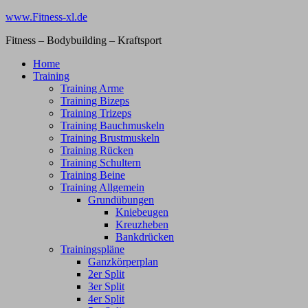
Zum
www.Fitness-xl.de
Inhalt
Fitness – Bodybuilding – Kraftsport
springen
Home
Training
Training Arme
Training Bizeps
Training Trizeps
Training Bauchmuskeln
Training Brustmuskeln
Training Rücken
Training Schultern
Training Beine
Training Allgemein
Grundübungen
Kniebeugen
Kreuzheben
Bankdrücken
Trainingspläne
Ganzkörperplan
2er Split
3er Split
4er Split