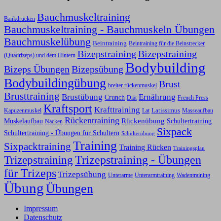
Bauchmuskeltraining
Bankdrücken
Bauchmuskeltraining - Bauchmuskeln Übungen
Bauchmuskelübung
Beintraining
Beintraining für die Beinstrecker
Bizepstraining
Bizepstraining
(Quadrizeps) und dem Hintern
Bodybuilding
Bizeps Übungen
Bizepsübung
Bodybuildingübung
Brust
breiter rückenmuskel
Brusttraining
Ernährung
Brustübung
Crunch
Diät
French Press
Kraftsport
Krafttraining
Latissimus
Kapuzenmuskel
Lat
Masseaufbau
Rückentraining
Rückenübung
Schultertraining
Muskelaufbau
Nacken
Sixpack
Schultertraining - Übungen für Schultern
Schulterübung
Training
Sixpacktraining
Training Rücken
Trainingsplan
Trizepstraining
Trizepstraining - Übungen
für Trizeps
Trizepsübung
Unterarme
Unterarmtraining
Wadentraining
Übung
Übungen
Impressum
Datenschutz