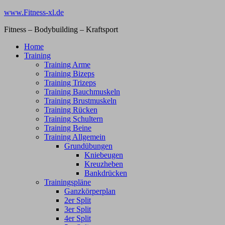
Zum
www.Fitness-xl.de
Inhalt
Fitness – Bodybuilding – Kraftsport
springen
Home
Training
Training Arme
Training Bizeps
Training Trizeps
Training Bauchmuskeln
Training Brustmuskeln
Training Rücken
Training Schultern
Training Beine
Training Allgemein
Grundübungen
Kniebeugen
Kreuzheben
Bankdrücken
Trainingspläne
Ganzkörperplan
2er Split
3er Split
4er Split