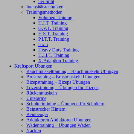
5er Split
Intensitätstechniken
Trainingsmethoden
Volumen Training
H.I.T. Training
G.V.T. Training
H.S.T. Training
P.I.T.T. Training
5 x 5
Heavy Duty Training
H.I.I.T. Training
X-Adaption Training
Kraftsport Übungen
Bauchmuskeltraining – Bauchmuskeln Übungen
Brusttraining – Brustmuskeln Übungen
Bizepstraining – Bizeps Übungen
Trizepstraining – Übungen für Trizeps
Rückenmuskeln
Unterarme
Schultertraining – Übungen für Schultern
Beinstrecker Hintern
Beinbeuger
Adduktoren Abduktoren Übungen
Wadentraining – Übungen Waden
Nacken