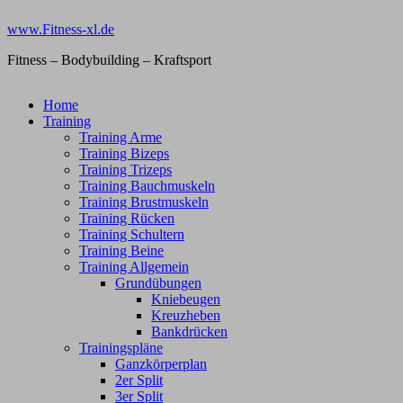
Zum
www.Fitness-xl.de
Inhalt
springen
Fitness – Bodybuilding – Kraftsport
Home
Training
Training Arme
Training Bizeps
Training Trizeps
Training Bauchmuskeln
Training Brustmuskeln
Training Rücken
Training Schultern
Training Beine
Training Allgemein
Grundübungen
Kniebeugen
Kreuzheben
Bankdrücken
Trainingspläne
Ganzkörperplan
2er Split
3er Split