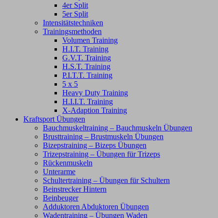
4er Split
5er Split
Intensitätstechniken
Trainingsmethoden
Volumen Training
H.I.T. Training
G.V.T. Training
H.S.T. Training
P.I.T.T. Training
5 x 5
Heavy Duty Training
H.I.I.T. Training
X-Adaption Training
Kraftsport Übungen
Bauchmuskeltraining – Bauchmuskeln Übungen
Brusttraining – Brustmuskeln Übungen
Bizepstraining – Bizeps Übungen
Trizepstraining – Übungen für Trizeps
Rückenmuskeln
Unterarme
Schultertraining – Übungen für Schultern
Beinstrecker Hintern
Beinbeuger
Adduktoren Abduktoren Übungen
Wadentraining – Übungen Waden