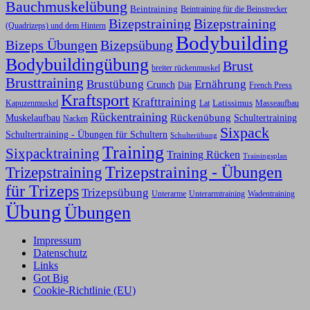
Bauchmuskelübung
Beintraining
Beintraining für die Beinstrecker
Bizepstraining
Bizepstraining
(Quadrizeps) und dem Hintern
Bodybuilding
Bizeps Übungen
Bizepsübung
Bodybuildingübung
Brust
breiter rückenmuskel
Brusttraining
Ernährung
Brustübung
Crunch
Diät
French Press
Kraftsport
Krafttraining
Latissimus
Kapuzenmuskel
Lat
Masseaufbau
Rückentraining
Rückenübung
Schultertraining
Muskelaufbau
Nacken
Sixpack
Schultertraining - Übungen für Schultern
Schulterübung
Training
Sixpacktraining
Training Rücken
Trainingsplan
Trizepstraining
Trizepstraining - Übungen
für Trizeps
Trizepsübung
Unterarme
Unterarmtraining
Wadentraining
Übung
Übungen
Impressum
Datenschutz
Links
Got Big
Cookie-Richtlinie (EU)