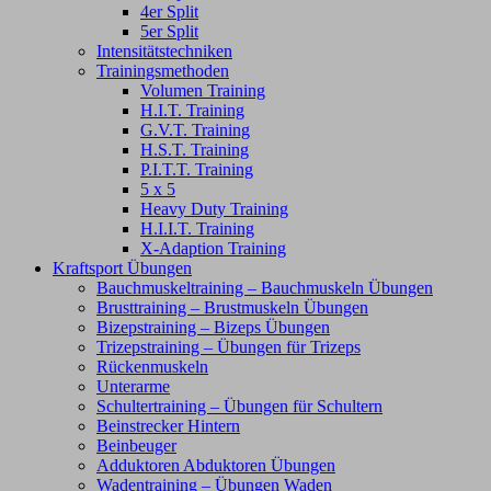
4er Split
5er Split
Intensitätstechniken
Trainingsmethoden
Volumen Training
H.I.T. Training
G.V.T. Training
H.S.T. Training
P.I.T.T. Training
5 x 5
Heavy Duty Training
H.I.I.T. Training
X-Adaption Training
Kraftsport Übungen
Bauchmuskeltraining – Bauchmuskeln Übungen
Brusttraining – Brustmuskeln Übungen
Bizepstraining – Bizeps Übungen
Trizepstraining – Übungen für Trizeps
Rückenmuskeln
Unterarme
Schultertraining – Übungen für Schultern
Beinstrecker Hintern
Beinbeuger
Adduktoren Abduktoren Übungen
Wadentraining – Übungen Waden