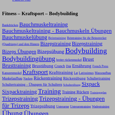
Fitness – Kraftsport – Bodybuilding
Bauchmuskeltraining
Bankdrücken
Bauchmuskeltraining - Bauchmuskeln Übungen
Bauchmuskelübung
Beintraining
Beintraining für die Beinstrecker
Bizepstraining
Bizepstraining
(Quadrizeps) und dem Hintern
Bodybuilding
Bizeps Übungen
Bizepsübung
Bodybuildingübung
Brust
breiter rückenmuskel
Brusttraining
Ernährung
Brustübung
Crunch
Diät
French Press
Kraftsport
Krafttraining
Latissimus
Kapuzenmuskel
Lat
Masseaufbau
Rückentraining
Rückenübung
Schultertraining
Muskelaufbau
Nacken
Sixpack
Schultertraining - Übungen für Schultern
Schulterübung
Training
Sixpacktraining
Training Rücken
Trainingsplan
Trizepstraining
Trizepstraining - Übungen
für Trizeps
Trizepsübung
Unterarme
Unterarmtraining
Wadentraining
Übung
Übungen