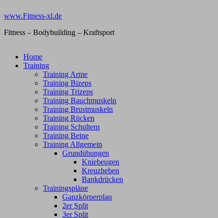
Zum
www.Fitness-xl.de
Inhalt
springen
Fitness – Bodybuilding – Kraftsport
Home
Training
Training Arme
Training Bizeps
Training Trizeps
Training Bauchmuskeln
Training Brustmuskeln
Training Rücken
Training Schultern
Training Beine
Training Allgemein
Grundübungen
Kniebeugen
Kreuzheben
Bankdrücken
Trainingspläne
Ganzkörperplan
2er Split
3er Split