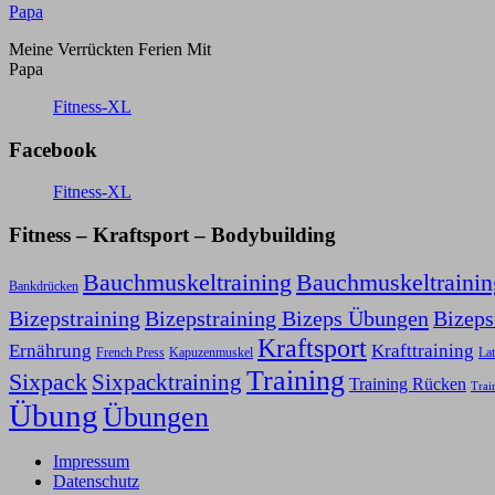
Meine Verrückten Ferien Mit
Papa
Fitness-XL
Facebook
Fitness-XL
Fitness – Kraftsport – Bodybuilding
Bauchmuskeltraining
Bauchmuskeltraini
Bankdrücken
Bizepstraining
Bizepstraining Bizeps Übungen
Bizep
Kraftsport
Ernährung
Krafttraining
Kapuzenmuskel
French Press
Lat
Training
Sixpack
Sixpacktraining
Training Rücken
Trai
Übung
Übungen
Impressum
Datenschutz