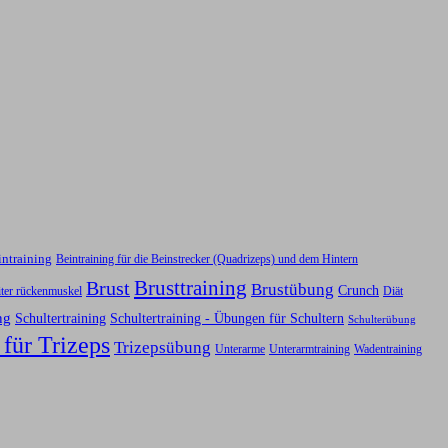
intraining
Beintraining für die Beinstrecker (Quadrizeps) und dem Hintern
Brusttraining
Brust
Brustübung
Crunch
iter rückenmuskel
Diät
ng
Schultertraining
Schultertraining - Übungen für Schultern
Schulterübung
 für Trizeps
Trizepsübung
Unterarme
Unterarmtraining
Wadentraining