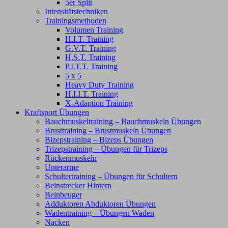
5er Split
Intensitätstechniken
Trainingsmethoden
Volumen Training
H.I.T. Training
G.V.T. Training
H.S.T. Training
P.I.T.T. Training
5 x 5
Heavy Duty Training
H.I.I.T. Training
X-Adaption Training
Kraftsport Übungen
Bauchmuskeltraining – Bauchmuskeln Übungen
Brusttraining – Brustmuskeln Übungen
Bizepstraining – Bizeps Übungen
Trizepstraining – Übungen für Trizeps
Rückenmuskeln
Unterarme
Schultertraining – Übungen für Schultern
Beinstrecker Hintern
Beinbeuger
Adduktoren Abduktoren Übungen
Wadentraining – Übungen Waden
Nacken