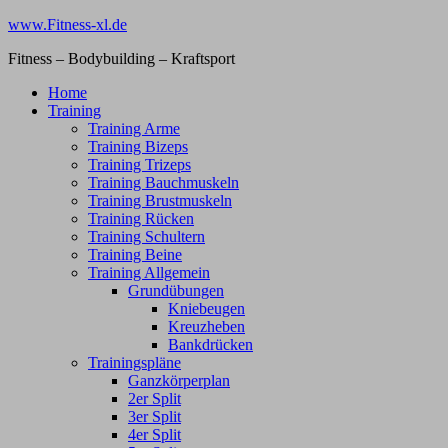
Zum
www.Fitness-xl.de
Inhalt
Fitness – Bodybuilding – Kraftsport
springen
Home
Training
Training Arme
Training Bizeps
Training Trizeps
Training Bauchmuskeln
Training Brustmuskeln
Training Rücken
Training Schultern
Training Beine
Training Allgemein
Grundübungen
Kniebeugen
Kreuzheben
Bankdrücken
Trainingspläne
Ganzkörperplan
2er Split
3er Split
4er Split