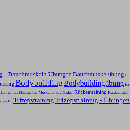
ng - Bauchmuskeln Übungen
Bauchmuskelübung
Be
Bodybuilding
Bodybuildingübung
sübung
bre
Rückentraining
Rückenübu
Latissimus
Muskelaufbau
Nacken
Masseaufbau
Trizepstraining
Trizepstraining - Übungen
ningsplan