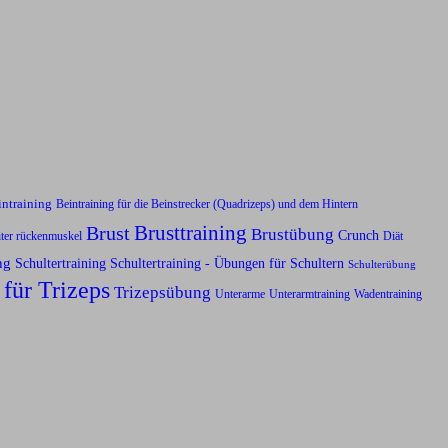
intraining
Beintraining für die Beinstrecker (Quadrizeps) und dem Hintern
Brusttraining
Brust
Brustübung
Crunch
iter rückenmuskel
Diät
ng
Schultertraining
Schultertraining - Übungen für Schultern
Schulterübung
 für Trizeps
Trizepsübung
Unterarme
Unterarmtraining
Wadentraining