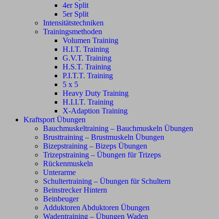
4er Split
5er Split
Intensitätstechniken
Trainingsmethoden
Volumen Training
H.I.T. Training
G.V.T. Training
H.S.T. Training
P.I.T.T. Training
5 x 5
Heavy Duty Training
H.I.I.T. Training
X-Adaption Training
Kraftsport Übungen
Bauchmuskeltraining – Bauchmuskeln Übungen
Brusttraining – Brustmuskeln Übungen
Bizepstraining – Bizeps Übungen
Trizepstraining – Übungen für Trizeps
Rückenmuskeln
Unterarme
Schultertraining – Übungen für Schultern
Beinstrecker Hintern
Beinbeuger
Adduktoren Abduktoren Übungen
Wadentraining – Übungen Waden