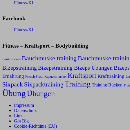
Fitness-XL
Facebook
Fitness-XL
Fitness – Kraftsport – Bodybuilding
Bauchmuskeltraining
Bauchmuskeltraini
Bankdrücken
Bizepstraining
Bizepstraining Bizeps Übungen
Bizep
Kraftsport
Ernährung
Krafttraining
Kapuzenmuskel
French Press
Lat
Training
Sixpack
Sixpacktraining
Training Rücken
Trai
Übung
Übungen
Impressum
Datenschutz
Links
Got Big
Cookie-Richtlinie (EU)