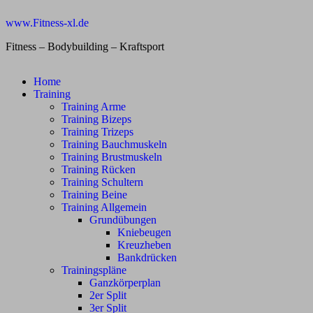
Zum
www.Fitness-xl.de
Inhalt
springen
Fitness – Bodybuilding – Kraftsport
Home
Training
Training Arme
Training Bizeps
Training Trizeps
Training Bauchmuskeln
Training Brustmuskeln
Training Rücken
Training Schultern
Training Beine
Training Allgemein
Grundübungen
Kniebeugen
Kreuzheben
Bankdrücken
Trainingspläne
Ganzkörperplan
2er Split
3er Split