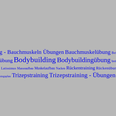
ng - Bauchmuskeln Übungen
Bauchmuskelübung
Be
Bodybuilding
Bodybuildingübung
sübung
bre
Rückentraining
Rückenübu
Latissimus
Muskelaufbau
Nacken
Masseaufbau
Trizepstraining
Trizepstraining - Übungen
ningsplan