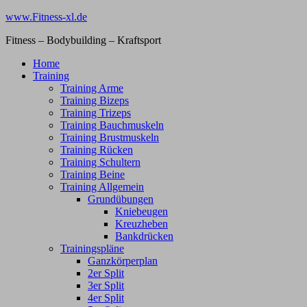
Zum
www.Fitness-xl.de
Inhalt
Fitness – Bodybuilding – Kraftsport
springen
Home
Training
Training Arme
Training Bizeps
Training Trizeps
Training Bauchmuskeln
Training Brustmuskeln
Training Rücken
Training Schultern
Training Beine
Training Allgemein
Grundübungen
Kniebeugen
Kreuzheben
Bankdrücken
Trainingspläne
Ganzkörperplan
2er Split
3er Split
4er Split