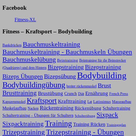
Facebook
Fitness-XL
Fitness – Kraftsport – Bodybuilding
Bauchmuskeltraining
Bankdrücken
Bauchmuskeltraining - Bauchmuskeln Übungen
Bauchmuskelübung
Beintraining
Beintraining für die Beinstrecker
Bizepstraining
Bizepstraining
(Quadrizeps) und dem Hintern
Bodybuilding
Bizeps Übungen
Bizepsübung
Bodybuildingübung
Brust
breiter rückenmuskel
Brusttraining
Ernährung
Brustübung
Crunch
Diät
French Press
Kraftsport
Krafttraining
Latissimus
Kapuzenmuskel
Lat
Masseaufbau
Rückentraining
Rückenübung
Schultertraining
Muskelaufbau
Nacken
Sixpack
Schultertraining - Übungen für Schultern
Schulterübung
Training
Sixpacktraining
Training Rücken
Trainingsplan
Trizepstraining
Trizepstraining - Übungen