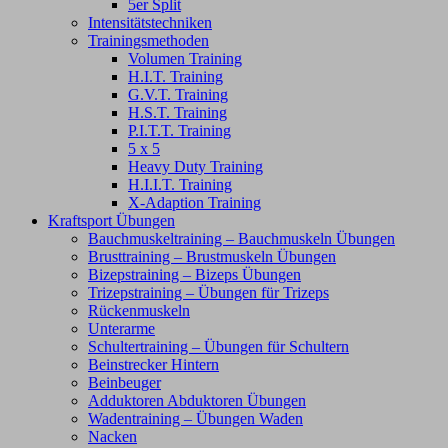
5er Split
Intensitätstechniken
Trainingsmethoden
Volumen Training
H.I.T. Training
G.V.T. Training
H.S.T. Training
P.I.T.T. Training
5 x 5
Heavy Duty Training
H.I.I.T. Training
X-Adaption Training
Kraftsport Übungen
Bauchmuskeltraining – Bauchmuskeln Übungen
Brusttraining – Brustmuskeln Übungen
Bizepstraining – Bizeps Übungen
Trizepstraining – Übungen für Trizeps
Rückenmuskeln
Unterarme
Schultertraining – Übungen für Schultern
Beinstrecker Hintern
Beinbeuger
Adduktoren Abduktoren Übungen
Wadentraining – Übungen Waden
Nacken