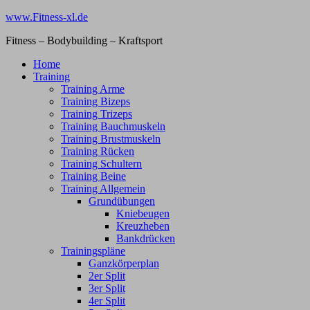
Zum
www.Fitness-xl.de
Inhalt
Fitness – Bodybuilding – Kraftsport
springen
Home
Training
Training Arme
Training Bizeps
Training Trizeps
Training Bauchmuskeln
Training Brustmuskeln
Training Rücken
Training Schultern
Training Beine
Training Allgemein
Grundübungen
Kniebeugen
Kreuzheben
Bankdrücken
Trainingspläne
Ganzkörperplan
2er Split
3er Split
4er Split