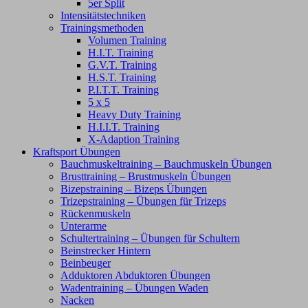
5er Split
Intensitätstechniken
Trainingsmethoden
Volumen Training
H.I.T. Training
G.V.T. Training
H.S.T. Training
P.I.T.T. Training
5 x 5
Heavy Duty Training
H.I.I.T. Training
X-Adaption Training
Kraftsport Übungen
Bauchmuskeltraining – Bauchmuskeln Übungen
Brusttraining – Brustmuskeln Übungen
Bizepstraining – Bizeps Übungen
Trizepstraining – Übungen für Trizeps
Rückenmuskeln
Unterarme
Schultertraining – Übungen für Schultern
Beinstrecker Hintern
Beinbeuger
Adduktoren Abduktoren Übungen
Wadentraining – Übungen Waden
Nacken