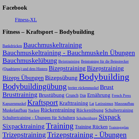
Facebook
Fitness-XL
Fitness – Kraftsport – Bodybuilding
Bauchmuskeltraining
Bankdrücken
Bauchmuskeltraining - Bauchmuskeln Übungen
Bauchmuskelübung
Beintraining
Beintraining für die Beinstrecker
Bizepstraining
Bizepstraining
(Quadrizeps) und dem Hintern
Bodybuilding
Bizeps Übungen
Bizepsübung
Bodybuildingübung
Brust
breiter rückenmuskel
Brusttraining
Ernährung
Brustübung
Crunch
Diät
French Press
Kraftsport
Krafttraining
Latissimus
Kapuzenmuskel
Lat
Masseaufbau
Rückentraining
Rückenübung
Schultertraining
Muskelaufbau
Nacken
Sixpack
Schultertraining - Übungen für Schultern
Schulterübung
Training
Sixpacktraining
Training Rücken
Trainingsplan
Trizepstraining
Trizepstraining - Übungen