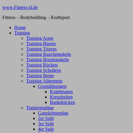
Zum
www.Fitness-xl.de
Inhalt
Fitness – Bodybuilding – Kraftsport
springen
Home
Training
Training Arme
Training Bizeps
Training Trizeps
Training Bauchmuskeln
Training Brustmuskeln
Training Rücken
Training Schultern
Training Beine
Training Allgemein
Grundübungen
Kniebeugen
Kreuzheben
Bankdrücken
Trainingspläne
Ganzkörperplan
2er Split
3er Split
4er Split