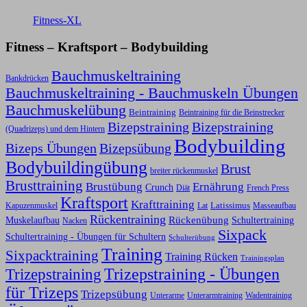
Fitness-XL
Fitness – Kraftsport – Bodybuilding
Bauchmuskeltraining
Bankdrücken
Bauchmuskeltraining - Bauchmuskeln Übungen
Bauchmuskelübung
Beintraining
Beintraining für die Beinstrecker
Bizepstraining
Bizepstraining
(Quadrizeps) und dem Hintern
Bodybuilding
Bizeps Übungen
Bizepsübung
Bodybuildingübung
Brust
breiter rückenmuskel
Brusttraining
Ernährung
Brustübung
Crunch
Diät
French Press
Kraftsport
Krafttraining
Latissimus
Kapuzenmuskel
Lat
Masseaufbau
Rückentraining
Rückenübung
Schultertraining
Muskelaufbau
Nacken
Sixpack
Schultertraining - Übungen für Schultern
Schulterübung
Training
Sixpacktraining
Training Rücken
Trainingsplan
Trizepstraining
Trizepstraining - Übungen
für Trizeps
Trizepsübung
Unterarme
Unterarmtraining
Wadentraining