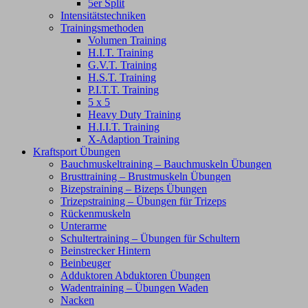
5er Split
Intensitätstechniken
Trainingsmethoden
Volumen Training
H.I.T. Training
G.V.T. Training
H.S.T. Training
P.I.T.T. Training
5 x 5
Heavy Duty Training
H.I.I.T. Training
X-Adaption Training
Kraftsport Übungen
Bauchmuskeltraining – Bauchmuskeln Übungen
Brusttraining – Brustmuskeln Übungen
Bizepstraining – Bizeps Übungen
Trizepstraining – Übungen für Trizeps
Rückenmuskeln
Unterarme
Schultertraining – Übungen für Schultern
Beinstrecker Hintern
Beinbeuger
Adduktoren Abduktoren Übungen
Wadentraining – Übungen Waden
Nacken