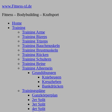
Zum
www.Fitness-xl.de
Inhalt
Fitness – Bodybuilding – Kraftsport
springen
Home
Training
Training Arme
Training Bizeps
Training Trizeps
Training Bauchmuskeln
Training Brustmuskeln
Training Rücken
Training Schultern
Training Beine
Training Allgemein
Grundübungen
Kniebeugen
Kreuzheben
Bankdrücken
Trainingspläne
Ganzkörperplan
2er Split
3er Split
4er Split