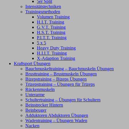
5er Split
Intensitätstechniken
Trainingsmethoden
Volumen Training
H.I.T. Training
G.V.T. Training
H.S.T. Training
P.I.T.T. Training
5 x 5
Heavy Duty Training
H.I.I.T. Training
X-Adaption Training
Kraftsport Übungen
Bauchmuskeltraining – Bauchmuskeln Übungen
Brusttraining – Brustmuskeln Übungen
Bizepstraining – Bizeps Übungen
Trizepstraining – Übungen für Trizeps
Rückenmuskeln
Unterarme
Schultertraining – Übungen für Schultern
Beinstrecker Hintern
Beinbeuger
Adduktoren Abduktoren Übungen
Wadentraining – Übungen Waden
Nacken