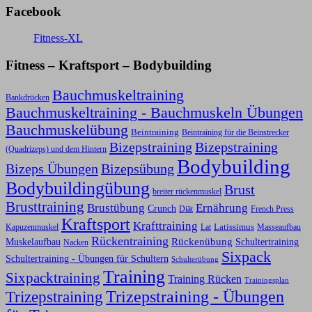
Facebook
Fitness-XL
Fitness – Kraftsport – Bodybuilding
Bauchmuskeltraining
Bankdrücken
Bauchmuskeltraining - Bauchmuskeln Übungen
Bauchmuskelübung
Beintraining
Beintraining für die Beinstrecker
Bizepstraining
Bizepstraining
(Quadrizeps) und dem Hintern
Bodybuilding
Bizeps Übungen
Bizepsübung
Bodybuildingübung
Brust
breiter rückenmuskel
Brusttraining
Ernährung
Brustübung
Crunch
Diät
French Press
Kraftsport
Krafttraining
Latissimus
Kapuzenmuskel
Lat
Masseaufbau
Rückentraining
Rückenübung
Schultertraining
Muskelaufbau
Nacken
Sixpack
Schultertraining - Übungen für Schultern
Schulterübung
Training
Sixpacktraining
Training Rücken
Trainingsplan
Trizepstraining
Trizepstraining - Übungen