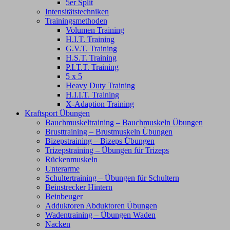
5er Split
Intensitätstechniken
Trainingsmethoden
Volumen Training
H.I.T. Training
G.V.T. Training
H.S.T. Training
P.I.T.T. Training
5 x 5
Heavy Duty Training
H.I.I.T. Training
X-Adaption Training
Kraftsport Übungen
Bauchmuskeltraining – Bauchmuskeln Übungen
Brusttraining – Brustmuskeln Übungen
Bizepstraining – Bizeps Übungen
Trizepstraining – Übungen für Trizeps
Rückenmuskeln
Unterarme
Schultertraining – Übungen für Schultern
Beinstrecker Hintern
Beinbeuger
Adduktoren Abduktoren Übungen
Wadentraining – Übungen Waden
Nacken