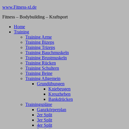
Zum
www.Fitness-xl.de
Inhalt
Fitness – Bodybuilding – Kraftsport
springen
Home
Training
Training Arme
Training Bizeps
Training Trizeps
Training Bauchmuskeln
Training Brustmuskeln
Training Rücken
Training Schultern
Training Beine
Training Allgemein
Grundübungen
Kniebeugen
Kreuzheben
Bankdrücken
Trainingspläne
Ganzkörperplan
2er Split
3er Split
4er Split