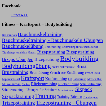
Facebook
Fitness-XL
Fitness – Kraftsport – Bodybuilding
Bauchmuskeltraining
Bankdrücken
Bauchmuskeltraining - Bauchmuskeln Übungen
Bauchmuskelübung
Beintraining
Beintraining für die Beinstrecker
Bizepstraining
Bizepstraining
(Quadrizeps) und dem Hintern
Bodybuilding
Bizeps Übungen
Bizepsübung
Bodybuildingübung
Brust
breiter rückenmuskel
Brusttraining
Ernährung
Brustübung
Crunch
Diät
French Press
Kraftsport
Krafttraining
Latissimus
Kapuzenmuskel
Lat
Masseaufbau
Rückentraining
Rückenübung
Schultertraining
Muskelaufbau
Nacken
Sixpack
Schultertraining - Übungen für Schultern
Schulterübung
Training
Sixpacktraining
Training Rücken
Trainingsplan
Trizepstraining
Trizepstraining - Übungen