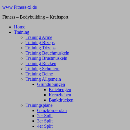
Zum
www.Fitness-xl.de
Inhalt
Fitness – Bodybuilding – Kraftsport
springen
Home
Training
Training Arme
Training Bizeps
Training Trizeps
Training Bauchmuskeln
Training Brustmuskeln
Training Rücken
Training Schultern
Training Beine
Training Allgemein
Grundübungen
Kniebeugen
Kreuzheben
Bankdrücken
Trainingspläne
Ganzkörperplan
2er Split
3er Split
4er Split