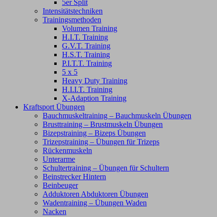
5er Split
Intensitätstechniken
Trainingsmethoden
Volumen Training
H.I.T. Training
G.V.T. Training
H.S.T. Training
P.I.T.T. Training
5 x 5
Heavy Duty Training
H.I.I.T. Training
X-Adaption Training
Kraftsport Übungen
Bauchmuskeltraining – Bauchmuskeln Übungen
Brusttraining – Brustmuskeln Übungen
Bizepstraining – Bizeps Übungen
Trizepstraining – Übungen für Trizeps
Rückenmuskeln
Unterarme
Schultertraining – Übungen für Schultern
Beinstrecker Hintern
Beinbeuger
Adduktoren Abduktoren Übungen
Wadentraining – Übungen Waden
Nacken