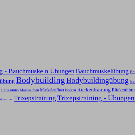
ng - Bauchmuskeln Übungen
Bauchmuskelübung
Be
Bodybuilding
Bodybuildingübung
sübung
bre
Rückentraining
Rückenübu
Latissimus
Muskelaufbau
Nacken
Masseaufbau
Trizepstraining
Trizepstraining - Übungen
ningsplan