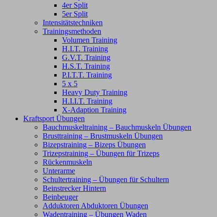
4er Split
5er Split
Intensitätstechniken
Trainingsmethoden
Volumen Training
H.I.T. Training
G.V.T. Training
H.S.T. Training
P.I.T.T. Training
5 x 5
Heavy Duty Training
H.I.I.T. Training
X-Adaption Training
Kraftsport Übungen
Bauchmuskeltraining – Bauchmuskeln Übungen
Brusttraining – Brustmuskeln Übungen
Bizepstraining – Bizeps Übungen
Trizepstraining – Übungen für Trizeps
Rückenmuskeln
Unterarme
Schultertraining – Übungen für Schultern
Beinstrecker Hintern
Beinbeuger
Adduktoren Abduktoren Übungen
Wadentraining – Übungen Waden