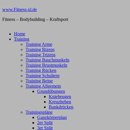
Zum
www.Fitness-xl.de
Inhalt
springen
Fitness – Bodybuilding – Kraftsport
Home
Training
Training Arme
Training Bizeps
Training Trizeps
Training Bauchmuskeln
Training Brustmuskeln
Training Rücken
Training Schultern
Training Beine
Training Allgemein
Grundübungen
Kniebeugen
Kreuzheben
Bankdrücken
Trainingspläne
Ganzkörperplan
2er Split
3er Split