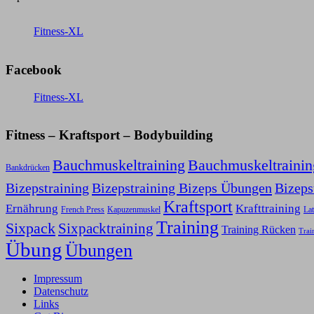
Fitness-XL
Facebook
Fitness-XL
Fitness – Kraftsport – Bodybuilding
Bauchmuskeltraining
Bauchmuskeltraini
Bankdrücken
Bizepstraining
Bizepstraining Bizeps Übungen
Bizep
Kraftsport
Ernährung
Krafttraining
Kapuzenmuskel
French Press
Lat
Training
Sixpack
Sixpacktraining
Training Rücken
Trai
Übung
Übungen
Impressum
Datenschutz
Links