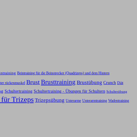
intraining
Beintraining für die Beinstrecker (Quadrizeps) und dem Hintern
Brusttraining
Brust
Brustübung
Crunch
iter rückenmuskel
Diät
ng
Schultertraining
Schultertraining - Übungen für Schultern
Schulterübung
 für Trizeps
Trizepsübung
Unterarme
Unterarmtraining
Wadentraining