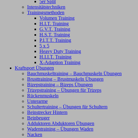
5er Split
Intensitätstechniken
Trainingsmethoden
Volumen Training
H.I.T. Training
G.V.T. Training
H.S.T. Training
P.I.T.T. Training
5 x 5
Heavy Duty Training
H.I.I.T. Training
X-Adaption Training
Kraftsport Übungen
Bauchmuskeltraining – Bauchmuskeln Übungen
Brusttraining – Brustmuskeln Übungen
Bizepstraining – Bizeps Übungen
Trizepstraining – Übungen für Trizeps
Rückenmuskeln
Unterarme
Schultertraining – Übungen für Schultern
Beinstrecker Hintern
Beinbeuger
Adduktoren Abduktoren Übungen
Wadentraining – Übungen Waden
Nacken