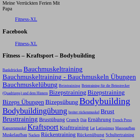
Meine Verrückten Ferien Mit
Papa
Fitness-XL
Facebook
Fitness-XL
Fitness – Kraftsport – Bodybuilding
Bauchmuskeltraining
Bankdrücken
Bauchmuskeltraining - Bauchmuskeln Übungen
Bauchmuskelübung
Beintraining
Beintraining für die Beinstrecker
Bizepstraining
Bizepstraining
(Quadrizeps) und dem Hintern
Bodybuilding
Bizeps Übungen
Bizepsübung
Bodybuildingübung
Brust
breiter rückenmuskel
Brusttraining
Ernährung
Brustübung
Crunch
Diät
French Press
Kraftsport
Krafttraining
Latissimus
Kapuzenmuskel
Lat
Masseaufbau
Rückentraining
Rückenübung
Schultertraining
Muskelaufbau
Nacken