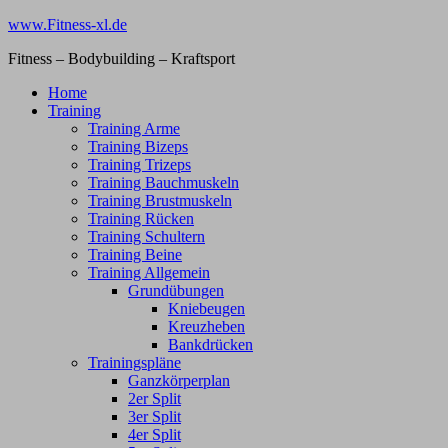
Zum
www.Fitness-xl.de
Inhalt
Fitness – Bodybuilding – Kraftsport
springen
Home
Training
Training Arme
Training Bizeps
Training Trizeps
Training Bauchmuskeln
Training Brustmuskeln
Training Rücken
Training Schultern
Training Beine
Training Allgemein
Grundübungen
Kniebeugen
Kreuzheben
Bankdrücken
Trainingspläne
Ganzkörperplan
2er Split
3er Split
4er Split