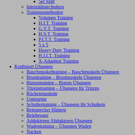
5er Split
Intensitätstechniken
Trainingsmethoden
Volumen Training
H.I.T. Training
G.V.T. Training
H.S.T. Training
P.I.T.T. Training
5 x 5
Heavy Duty Training
H.I.I.T. Training
X-Adaption Training
Kraftsport Übungen
Bauchmuskeltraining – Bauchmuskeln Übungen
Brusttraining – Brustmuskeln Übungen
Bizepstraining – Bizeps Übungen
Trizepstraining – Übungen für Trizeps
Rückenmuskeln
Unterarme
Schultertraining – Übungen für Schultern
Beinstrecker Hintern
Beinbeuger
Adduktoren Abduktoren Übungen
Wadentraining – Übungen Waden
Nacken