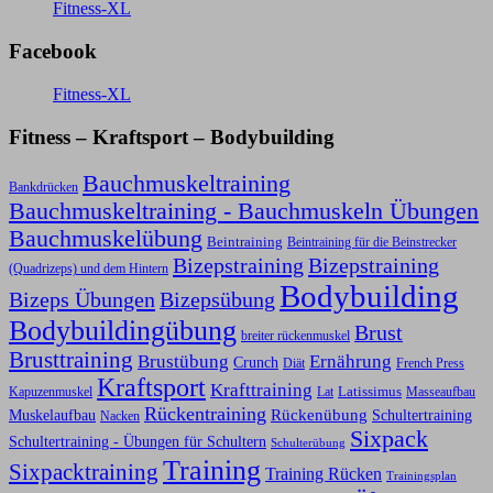
Fitness-XL
Facebook
Fitness-XL
Fitness – Kraftsport – Bodybuilding
Bauchmuskeltraining
Bankdrücken
Bauchmuskeltraining - Bauchmuskeln Übungen
Bauchmuskelübung
Beintraining
Beintraining für die Beinstrecker
Bizepstraining
Bizepstraining
(Quadrizeps) und dem Hintern
Bodybuilding
Bizeps Übungen
Bizepsübung
Bodybuildingübung
Brust
breiter rückenmuskel
Brusttraining
Ernährung
Brustübung
Crunch
Diät
French Press
Kraftsport
Krafttraining
Latissimus
Kapuzenmuskel
Lat
Masseaufbau
Rückentraining
Rückenübung
Schultertraining
Muskelaufbau
Nacken
Sixpack
Schultertraining - Übungen für Schultern
Schulterübung
Training
Sixpacktraining
Training Rücken
Trainingsplan