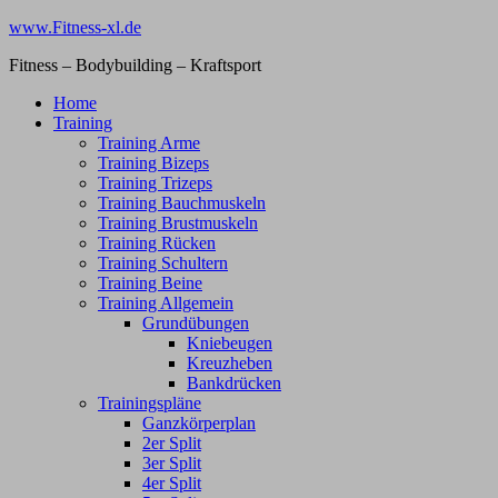
Zum
www.Fitness-xl.de
Inhalt
Fitness – Bodybuilding – Kraftsport
springen
Home
Training
Training Arme
Training Bizeps
Training Trizeps
Training Bauchmuskeln
Training Brustmuskeln
Training Rücken
Training Schultern
Training Beine
Training Allgemein
Grundübungen
Kniebeugen
Kreuzheben
Bankdrücken
Trainingspläne
Ganzkörperplan
2er Split
3er Split
4er Split