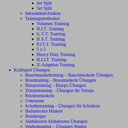
4er Split
5er Split
Intensitätstechniken
Trainingsmethoden
Volumen Training
H.I.T. Training
G.V.T. Training
H.S.T. Training
P.I.T.T. Training
5 x 5
Heavy Duty Training
H.I.I.T. Training
X-Adaption Training
Kraftsport Übungen
Bauchmuskeltraining – Bauchmuskeln Übungen
Brusttraining – Brustmuskeln Übungen
Bizepstraining – Bizeps Übungen
Trizepstraining – Übungen für Trizeps
Rückenmuskeln
Unterarme
Schultertraining – Übungen für Schultern
Beinstrecker Hintern
Beinbeuger
Adduktoren Abduktoren Übungen
Wadentraining – Übungen Waden