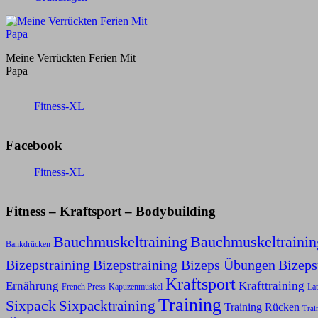
Meine Verrückten Ferien Mit
Papa
Fitness-XL
Facebook
Fitness-XL
Fitness – Kraftsport – Bodybuilding
Bauchmuskeltraining
Bauchmuskeltraini
Bankdrücken
Bizepstraining
Bizepstraining Bizeps Übungen
Bizep
Kraftsport
Ernährung
Krafttraining
Kapuzenmuskel
French Press
Lat
Training
Sixpack
Sixpacktraining
Training Rücken
Trai