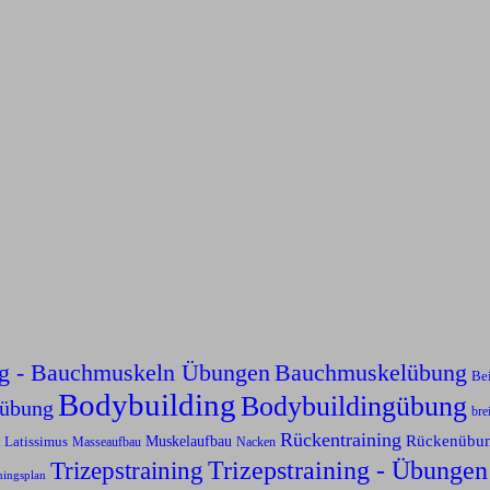
ng - Bauchmuskeln Übungen
Bauchmuskelübung
Be
Bodybuilding
Bodybuildingübung
sübung
bre
Rückentraining
Rückenübu
Latissimus
Muskelaufbau
Nacken
Masseaufbau
Trizepstraining
Trizepstraining - Übungen
ningsplan