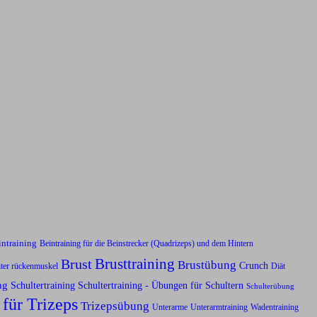
intraining
Beintraining für die Beinstrecker (Quadrizeps) und dem Hintern
Brusttraining
Brust
Brustübung
Crunch
iter rückenmuskel
Diät
ng
Schultertraining
Schultertraining - Übungen für Schultern
Schulterübung
 für Trizeps
Trizepsübung
Unterarme
Unterarmtraining
Wadentraining