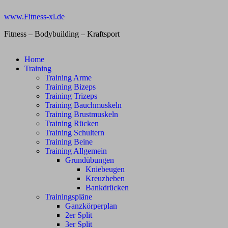
Zum
www.Fitness-xl.de
Inhalt
springen
Fitness – Bodybuilding – Kraftsport
Home
Training
Training Arme
Training Bizeps
Training Trizeps
Training Bauchmuskeln
Training Brustmuskeln
Training Rücken
Training Schultern
Training Beine
Training Allgemein
Grundübungen
Kniebeugen
Kreuzheben
Bankdrücken
Trainingspläne
Ganzkörperplan
2er Split
3er Split