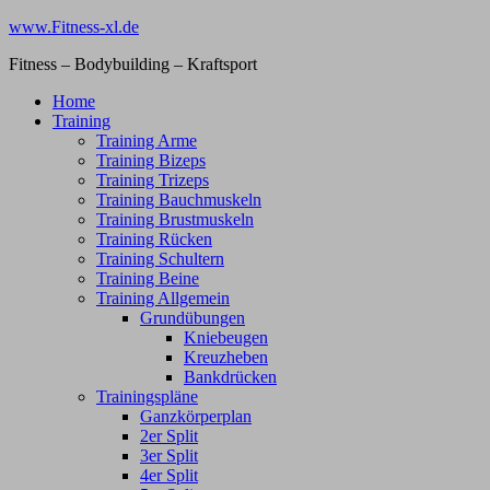
Zum
www.Fitness-xl.de
Inhalt
Fitness – Bodybuilding – Kraftsport
springen
Home
Training
Training Arme
Training Bizeps
Training Trizeps
Training Bauchmuskeln
Training Brustmuskeln
Training Rücken
Training Schultern
Training Beine
Training Allgemein
Grundübungen
Kniebeugen
Kreuzheben
Bankdrücken
Trainingspläne
Ganzkörperplan
2er Split
3er Split
4er Split