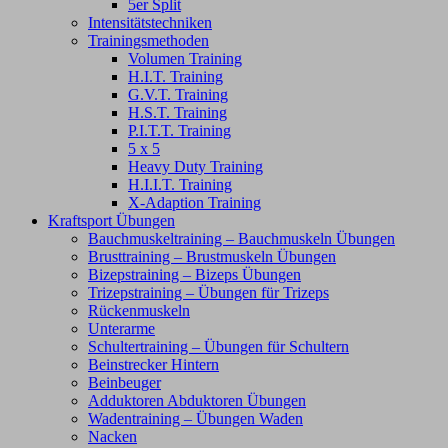
5er Split
Intensitätstechniken
Trainingsmethoden
Volumen Training
H.I.T. Training
G.V.T. Training
H.S.T. Training
P.I.T.T. Training
5 x 5
Heavy Duty Training
H.I.I.T. Training
X-Adaption Training
Kraftsport Übungen
Bauchmuskeltraining – Bauchmuskeln Übungen
Brusttraining – Brustmuskeln Übungen
Bizepstraining – Bizeps Übungen
Trizepstraining – Übungen für Trizeps
Rückenmuskeln
Unterarme
Schultertraining – Übungen für Schultern
Beinstrecker Hintern
Beinbeuger
Adduktoren Abduktoren Übungen
Wadentraining – Übungen Waden
Nacken