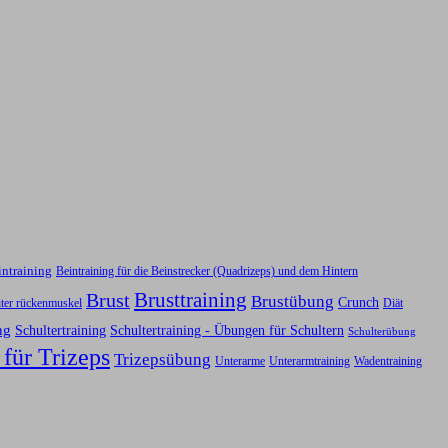
intraining
Beintraining für die Beinstrecker (Quadrizeps) und dem Hintern
Brusttraining
Brust
Brustübung
Crunch
iter rückenmuskel
Diät
ng
Schultertraining
Schultertraining - Übungen für Schultern
Schulterübung
 für Trizeps
Trizepsübung
Unterarme
Unterarmtraining
Wadentraining