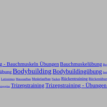
ng - Bauchmuskeln Übungen
Bauchmuskelübung
Be
Bodybuilding
Bodybuildingübung
sübung
bre
Rückentraining
Rückenübu
Latissimus
Muskelaufbau
Nacken
Masseaufbau
Trizepstraining
Trizepstraining - Übungen
ningsplan