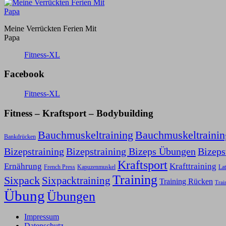
Meine Verrückten Ferien Mit
Papa
Fitness-XL
Facebook
Fitness-XL
Fitness – Kraftsport – Bodybuilding
Bauchmuskeltraining
Bauchmuskeltraini
Bankdrücken
Bizepstraining
Bizepstraining Bizeps Übungen
Bizep
Kraftsport
Ernährung
Krafttraining
Kapuzenmuskel
French Press
Lat
Training
Sixpack
Sixpacktraining
Training Rücken
Trai
Übung
Übungen
Impressum
Datenschutz