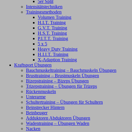
5er Split
Intensitätstechniken
Trainingsmethoden
Volumen Training
H.I.T. Training
G.V.T. Training
H.S.T. Training
P.I.T.T. Training
5 x 5
Heavy Duty Training
H.I.I.T. Training
X-Adaption Training
Kraftsport Übungen
Bauchmuskeltraining – Bauchmuskeln Übungen
Brusttraining – Brustmuskeln Übungen
Bizepstraining – Bizeps Übungen
Trizepstraining – Übungen für Trizeps
Rückenmuskeln
Unterarme
Schultertraining – Übungen für Schultern
Beinstrecker Hintern
Beinbeuger
Adduktoren Abduktoren Übungen
Wadentraining – Übungen Waden
Nacken