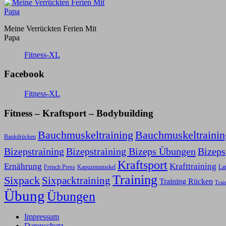
Meine Verrückten Ferien Mit
Papa
Fitness-XL
Facebook
Fitness-XL
Fitness – Kraftsport – Bodybuilding
Bauchmuskeltraining
Bauchmuskeltraini
Bankdrücken
Bizepstraining
Bizepstraining Bizeps Übungen
Bizep
Kraftsport
Ernährung
Krafttraining
Kapuzenmuskel
French Press
Lat
Training
Sixpack
Sixpacktraining
Training Rücken
Trai
Übung
Übungen
Impressum
Datenschutz