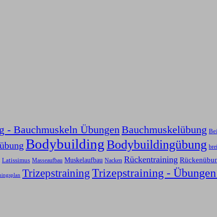
ng - Bauchmuskeln Übungen
Bauchmuskelübung
Be
Bodybuilding
Bodybuildingübung
sübung
bre
Rückentraining
Rückenübu
Latissimus
Muskelaufbau
Nacken
Masseaufbau
Trizepstraining
Trizepstraining - Übungen
ningsplan