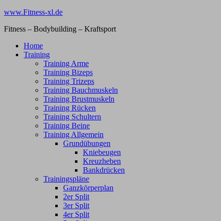
Zum
www.Fitness-xl.de
Inhalt
Fitness – Bodybuilding – Kraftsport
springen
Home
Training
Training Arme
Training Bizeps
Training Trizeps
Training Bauchmuskeln
Training Brustmuskeln
Training Rücken
Training Schultern
Training Beine
Training Allgemein
Grundübungen
Kniebeugen
Kreuzheben
Bankdrücken
Trainingspläne
Ganzkörperplan
2er Split
3er Split
4er Split