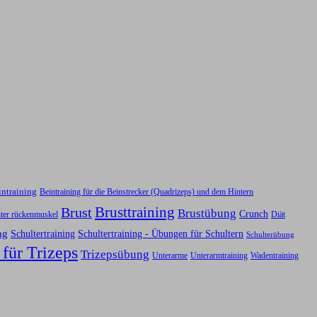
intraining
Beintraining für die Beinstrecker (Quadrizeps) und dem Hintern
Brusttraining
Brust
Brustübung
Crunch
iter rückenmuskel
Diät
ng
Schultertraining
Schultertraining - Übungen für Schultern
Schulterübung
 für Trizeps
Trizepsübung
Unterarme
Unterarmtraining
Wadentraining