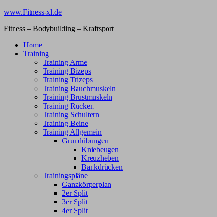
Zum
www.Fitness-xl.de
Inhalt
Fitness – Bodybuilding – Kraftsport
springen
Home
Training
Training Arme
Training Bizeps
Training Trizeps
Training Bauchmuskeln
Training Brustmuskeln
Training Rücken
Training Schultern
Training Beine
Training Allgemein
Grundübungen
Kniebeugen
Kreuzheben
Bankdrücken
Trainingspläne
Ganzkörperplan
2er Split
3er Split
4er Split