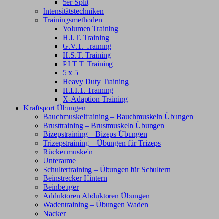
5er Split
Intensitätstechniken
Trainingsmethoden
Volumen Training
H.I.T. Training
G.V.T. Training
H.S.T. Training
P.I.T.T. Training
5 x 5
Heavy Duty Training
H.I.I.T. Training
X-Adaption Training
Kraftsport Übungen
Bauchmuskeltraining – Bauchmuskeln Übungen
Brusttraining – Brustmuskeln Übungen
Bizepstraining – Bizeps Übungen
Trizepstraining – Übungen für Trizeps
Rückenmuskeln
Unterarme
Schultertraining – Übungen für Schultern
Beinstrecker Hintern
Beinbeuger
Adduktoren Abduktoren Übungen
Wadentraining – Übungen Waden
Nacken