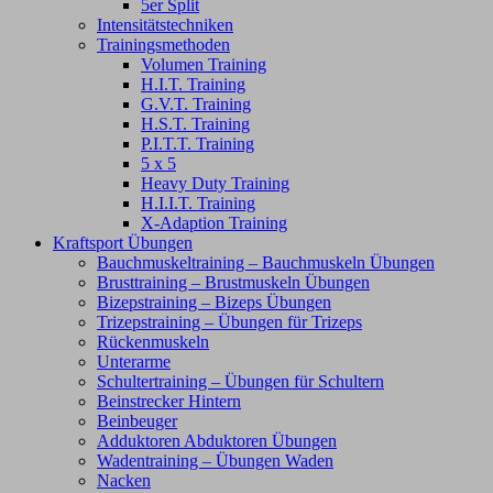
5er Split
Intensitätstechniken
Trainingsmethoden
Volumen Training
H.I.T. Training
G.V.T. Training
H.S.T. Training
P.I.T.T. Training
5 x 5
Heavy Duty Training
H.I.I.T. Training
X-Adaption Training
Kraftsport Übungen
Bauchmuskeltraining – Bauchmuskeln Übungen
Brusttraining – Brustmuskeln Übungen
Bizepstraining – Bizeps Übungen
Trizepstraining – Übungen für Trizeps
Rückenmuskeln
Unterarme
Schultertraining – Übungen für Schultern
Beinstrecker Hintern
Beinbeuger
Adduktoren Abduktoren Übungen
Wadentraining – Übungen Waden
Nacken