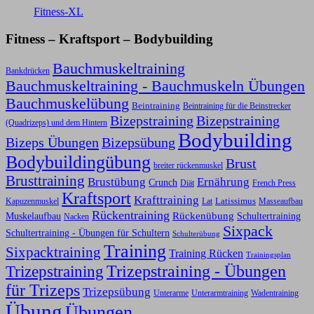
Fitness-XL
Fitness – Kraftsport – Bodybuilding
Bauchmuskeltraining
Bankdrücken
Bauchmuskeltraining - Bauchmuskeln Übungen
Bauchmuskelübung
Beintraining
Beintraining für die Beinstrecker
Bizepstraining
Bizepstraining
(Quadrizeps) und dem Hintern
Bodybuilding
Bizeps Übungen
Bizepsübung
Bodybuildingübung
Brust
breiter rückenmuskel
Brusttraining
Ernährung
Brustübung
Crunch
Diät
French Press
Kraftsport
Krafttraining
Latissimus
Kapuzenmuskel
Lat
Masseaufbau
Rückentraining
Rückenübung
Schultertraining
Muskelaufbau
Nacken
Sixpack
Schultertraining - Übungen für Schultern
Schulterübung
Training
Sixpacktraining
Training Rücken
Trainingsplan
Trizepstraining
Trizepstraining - Übungen
für Trizeps
Trizepsübung
Unterarme
Unterarmtraining
Wadentraining
Übung
Übungen