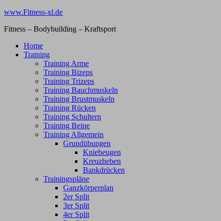
Zum
www.Fitness-xl.de
Inhalt
Fitness – Bodybuilding – Kraftsport
springen
Home
Training
Training Arme
Training Bizeps
Training Trizeps
Training Bauchmuskeln
Training Brustmuskeln
Training Rücken
Training Schultern
Training Beine
Training Allgemein
Grundübungen
Kniebeugen
Kreuzheben
Bankdrücken
Trainingspläne
Ganzkörperplan
2er Split
3er Split
4er Split