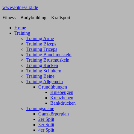
Zum
www.Fitness-xl.de
Inhalt
Fitness – Bodybuilding – Kraftsport
springen
Home
Training
Training Arme
Training Bizeps
Training Trizeps
Training Bauchmuskeln
Training Brustmuskeln
Training Rücken
Training Schultern
Training Beine
Training Allgemein
Grundübungen
Kniebeugen
Kreuzheben
Bankdrücken
Trainingspläne
Ganzkörperplan
2er Split
3er Split
4er Split