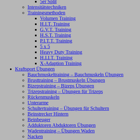
5er Split
Intensitätstechniken
Trainingsmethoden
Volumen Training
H.I.T. Training
G.V.T. Training
H.S.T. Training
P.I.T.T. Training
5 x 5
Heavy Duty Training
H.I.I.T. Training
X-Adaption Training
Kraftsport Übungen
Bauchmuskeltraining – Bauchmuskeln Übungen
Brusttraining – Brustmuskeln Übungen
Bizepstraining – Bizeps Übungen
Trizepstraining – Übungen für Trizeps
Rückenmuskeln
Unterarme
Schultertraining – Übungen für Schultern
Beinstrecker Hintern
Beinbeuger
Adduktoren Abduktoren Übungen
Wadentraining – Übungen Waden
Nacken