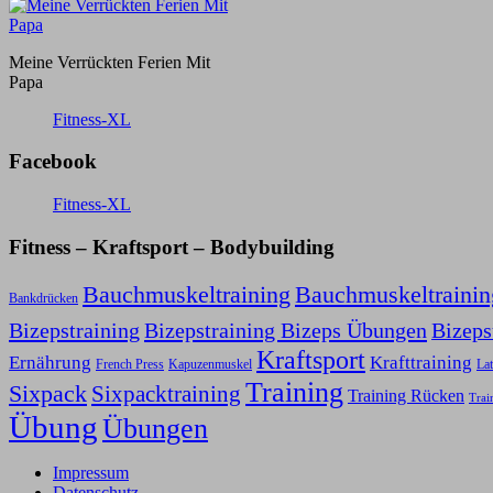
Meine Verrückten Ferien Mit
Papa
Fitness-XL
Facebook
Fitness-XL
Fitness – Kraftsport – Bodybuilding
Bauchmuskeltraining
Bauchmuskeltraini
Bankdrücken
Bizepstraining
Bizepstraining Bizeps Übungen
Bizep
Kraftsport
Ernährung
Krafttraining
Kapuzenmuskel
French Press
Lat
Training
Sixpack
Sixpacktraining
Training Rücken
Trai
Übung
Übungen
Impressum
Datenschutz