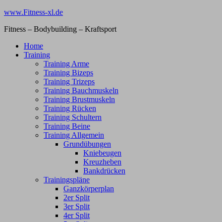
Zum
www.Fitness-xl.de
Inhalt
Fitness – Bodybuilding – Kraftsport
springen
Home
Training
Training Arme
Training Bizeps
Training Trizeps
Training Bauchmuskeln
Training Brustmuskeln
Training Rücken
Training Schultern
Training Beine
Training Allgemein
Grundübungen
Kniebeugen
Kreuzheben
Bankdrücken
Trainingspläne
Ganzkörperplan
2er Split
3er Split
4er Split