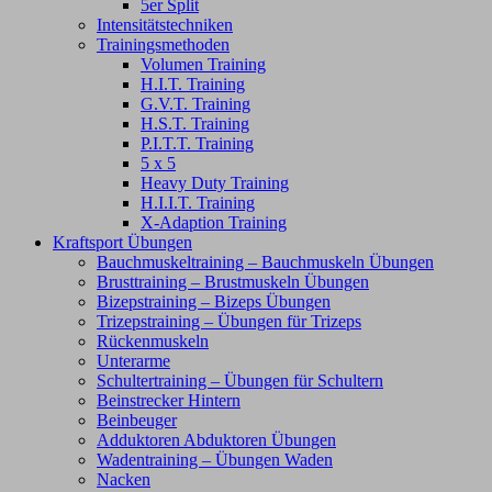
5er Split
Intensitätstechniken
Trainingsmethoden
Volumen Training
H.I.T. Training
G.V.T. Training
H.S.T. Training
P.I.T.T. Training
5 x 5
Heavy Duty Training
H.I.I.T. Training
X-Adaption Training
Kraftsport Übungen
Bauchmuskeltraining – Bauchmuskeln Übungen
Brusttraining – Brustmuskeln Übungen
Bizepstraining – Bizeps Übungen
Trizepstraining – Übungen für Trizeps
Rückenmuskeln
Unterarme
Schultertraining – Übungen für Schultern
Beinstrecker Hintern
Beinbeuger
Adduktoren Abduktoren Übungen
Wadentraining – Übungen Waden
Nacken