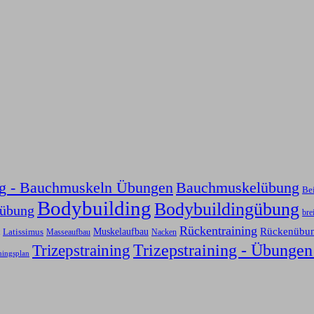
ng - Bauchmuskeln Übungen
Bauchmuskelübung
Be
Bodybuilding
Bodybuildingübung
sübung
bre
Rückentraining
Rückenübu
Latissimus
Muskelaufbau
Nacken
Masseaufbau
Trizepstraining
Trizepstraining - Übungen
ningsplan