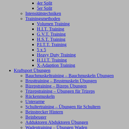
4er Split
5er Split
Intensitätstechniken
Trainingsmethoden
Volumen Training
H.I.T. Training
G.V.T. Training
H.S.T. Training
P.I.T.T. Training
5 x 5
Heavy Duty Training
H.I.I.T. Training
X-Adaption Training
Kraftsport Übungen
Bauchmuskeltraining – Bauchmuskeln Übungen
Brusttraining – Brustmuskeln Übungen
Bizepstraining – Bizeps Übungen
Trizepstraining – Übungen für Trizeps
Rückenmuskeln
Unterarme
Schultertraining – Übungen für Schultern
Beinstrecker Hintern
Beinbeuger
Adduktoren Abduktoren Übungen
Wadentraining – Übungen Waden