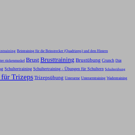
intraining
Beintraining für die Beinstrecker (Quadrizeps) und dem Hintern
Brusttraining
Brust
Brustübung
Crunch
iter rückenmuskel
Diät
ng
Schultertraining
Schultertraining - Übungen für Schultern
Schulterübung
 für Trizeps
Trizepsübung
Unterarme
Unterarmtraining
Wadentraining