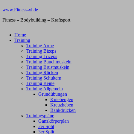
Zum
www.Fitness-xl.de
Inhalt
springen
Fitness – Bodybuilding – Kraftsport
Home
Training
Training Arme
Training Bizeps
Training Trizeps
Training Bauchmuskeln
Training Brustmuskeln
Training Rücken
Training Schultern
Training Beine
Training Allgemein
Grundübungen
Kniebeugen
Kreuzheben
Bankdrücken
Trainingspläne
Ganzkörperplan
2er Split
3er Split