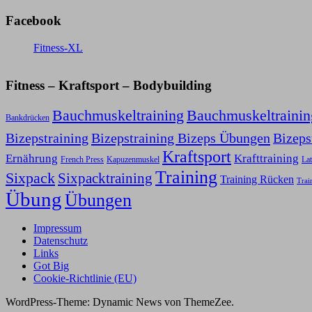
Facebook
Fitness-XL
Fitness – Kraftsport – Bodybuilding
Bauchmuskeltraining
Bauchmuskeltraini
Bankdrücken
Bizepstraining
Bizepstraining Bizeps Übungen
Bizep
Kraftsport
Ernährung
Krafttraining
Kapuzenmuskel
French Press
Lat
Training
Sixpack
Sixpacktraining
Training Rücken
Trai
Übung
Übungen
Impressum
Datenschutz
Links
Got Big
Cookie-Richtlinie (EU)
WordPress-Theme: Dynamic News von ThemeZee.