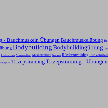
ng - Bauchmuskeln Übungen
Bauchmuskelübung
Be
Bodybuilding
Bodybuildingübung
sübung
bre
Rückentraining
Rückenübu
Latissimus
Muskelaufbau
Nacken
Masseaufbau
Trizepstraining
Trizepstraining - Übungen
ningsplan