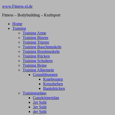
Zum
www.Fitness-xl.de
Inhalt
Fitness – Bodybuilding – Kraftsport
springen
Home
Training
Training Arme
Training Bizeps
Training Trizeps
Training Bauchmuskeln
Training Brustmuskeln
Training Rücken
Training Schultern
Training Beine
Training Allgemein
Grundübungen
Kniebeugen
Kreuzheben
Bankdrücken
Trainingspläne
Ganzkörperplan
2er Split
3er Split
4er Split