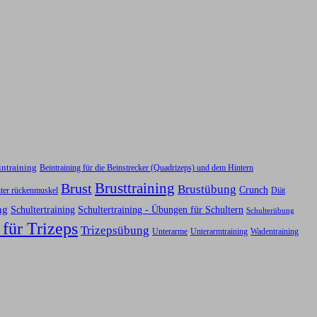
intraining
Beintraining für die Beinstrecker (Quadrizeps) und dem Hintern
Brusttraining
Brust
Brustübung
Crunch
iter rückenmuskel
Diät
ng
Schultertraining
Schultertraining - Übungen für Schultern
Schulterübung
 für Trizeps
Trizepsübung
Unterarme
Unterarmtraining
Wadentraining