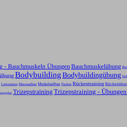
ng - Bauchmuskeln Übungen
Bauchmuskelübung
Be
Bodybuilding
Bodybuildingübung
sübung
bre
Rückentraining
Rückenübu
Latissimus
Muskelaufbau
Nacken
Masseaufbau
Trizepstraining
Trizepstraining - Übungen
ningsplan