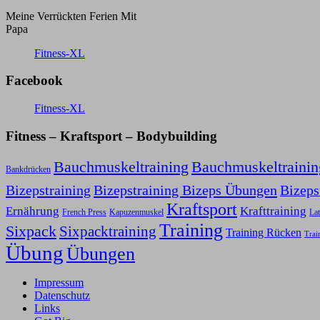
Meine Verrückten Ferien Mit
Papa
Fitness-XL
Facebook
Fitness-XL
Fitness – Kraftsport – Bodybuilding
Bauchmuskeltraining
Bauchmuskeltraini
Bankdrücken
Bizepstraining
Bizepstraining Bizeps Übungen
Bizep
Kraftsport
Ernährung
Krafttraining
Kapuzenmuskel
French Press
Lat
Training
Sixpack
Sixpacktraining
Training Rücken
Trai
Übung
Übungen
Impressum
Datenschutz
Links