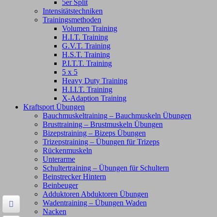
5er Split
Intensitätstechniken
Trainingsmethoden
Volumen Training
H.I.T. Training
G.V.T. Training
H.S.T. Training
P.I.T.T. Training
5 x 5
Heavy Duty Training
H.I.I.T. Training
X-Adaption Training
Kraftsport Übungen
Bauchmuskeltraining – Bauchmuskeln Übungen
Brusttraining – Brustmuskeln Übungen
Bizepstraining – Bizeps Übungen
Trizepstraining – Übungen für Trizeps
Rückenmuskeln
Unterarme
Schultertraining – Übungen für Schultern
Beinstrecker Hintern
Beinbeuger
Adduktoren Abduktoren Übungen
Wadentraining – Übungen Waden
Nacken