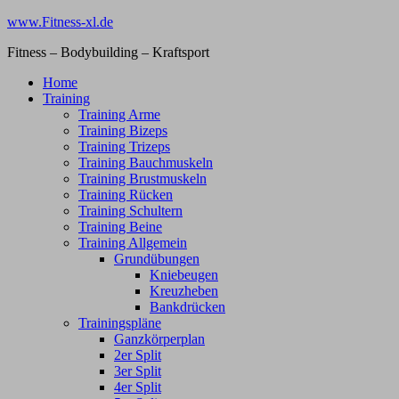
Zum
www.Fitness-xl.de
Inhalt
Fitness – Bodybuilding – Kraftsport
springen
Home
Training
Training Arme
Training Bizeps
Training Trizeps
Training Bauchmuskeln
Training Brustmuskeln
Training Rücken
Training Schultern
Training Beine
Training Allgemein
Grundübungen
Kniebeugen
Kreuzheben
Bankdrücken
Trainingspläne
Ganzkörperplan
2er Split
3er Split
4er Split