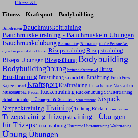
Fitness-XL
Fitness – Kraftsport – Bodybuilding
Bauchmuskeltraining
Bankdrücken
Bauchmuskeltraining - Bauchmuskeln Übungen
Bauchmuskelübung
Beintraining
Beintraining für die Beinstrecker
Bizepstraining
Bizepstraining
(Quadrizeps) und dem Hintern
Bodybuilding
Bizeps Übungen
Bizepsübung
Bodybuildingübung
Brust
breiter rückenmuskel
Brusttraining
Ernährung
Brustübung
Crunch
Diät
French Press
Kraftsport
Krafttraining
Latissimus
Kapuzenmuskel
Lat
Masseaufbau
Rückentraining
Rückenübung
Schultertraining
Muskelaufbau
Nacken
Sixpack
Schultertraining - Übungen für Schultern
Schulterübung
Training
Sixpacktraining
Training Rücken
Trainingsplan
Trizepstraining
Trizepstraining - Übungen
für Trizeps
Trizepsübung
Unterarme
Unterarmtraining
Wadentraining
Übung
Übungen