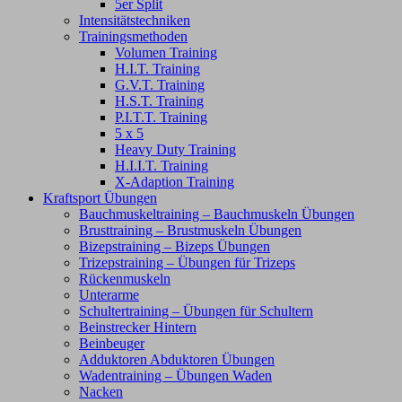
5er Split
Intensitätstechniken
Trainingsmethoden
Volumen Training
H.I.T. Training
G.V.T. Training
H.S.T. Training
P.I.T.T. Training
5 x 5
Heavy Duty Training
H.I.I.T. Training
X-Adaption Training
Kraftsport Übungen
Bauchmuskeltraining – Bauchmuskeln Übungen
Brusttraining – Brustmuskeln Übungen
Bizepstraining – Bizeps Übungen
Trizepstraining – Übungen für Trizeps
Rückenmuskeln
Unterarme
Schultertraining – Übungen für Schultern
Beinstrecker Hintern
Beinbeuger
Adduktoren Abduktoren Übungen
Wadentraining – Übungen Waden
Nacken