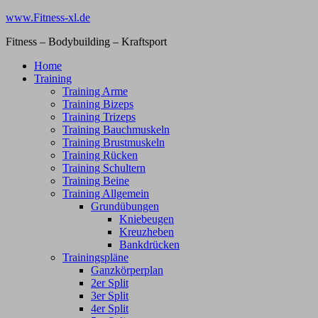
Zum
www.Fitness-xl.de
Inhalt
Fitness – Bodybuilding – Kraftsport
springen
Home
Training
Training Arme
Training Bizeps
Training Trizeps
Training Bauchmuskeln
Training Brustmuskeln
Training Rücken
Training Schultern
Training Beine
Training Allgemein
Grundübungen
Kniebeugen
Kreuzheben
Bankdrücken
Trainingspläne
Ganzkörperplan
2er Split
3er Split
4er Split