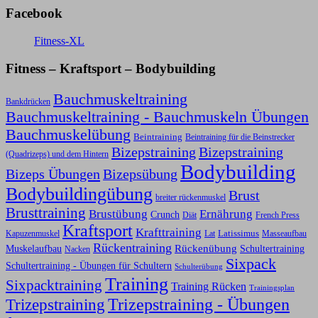
Facebook
Fitness-XL
Fitness – Kraftsport – Bodybuilding
Bauchmuskeltraining
Bankdrücken
Bauchmuskeltraining - Bauchmuskeln Übungen
Bauchmuskelübung
Beintraining
Beintraining für die Beinstrecker
Bizepstraining
Bizepstraining
(Quadrizeps) und dem Hintern
Bodybuilding
Bizeps Übungen
Bizepsübung
Bodybuildingübung
Brust
breiter rückenmuskel
Brusttraining
Ernährung
Brustübung
Crunch
Diät
French Press
Kraftsport
Krafttraining
Latissimus
Kapuzenmuskel
Lat
Masseaufbau
Rückentraining
Rückenübung
Schultertraining
Muskelaufbau
Nacken
Sixpack
Schultertraining - Übungen für Schultern
Schulterübung
Training
Sixpacktraining
Training Rücken
Trainingsplan
Trizepstraining
Trizepstraining - Übungen