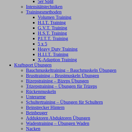
5er Split
Intensitätstechniken
Trainingsmethoden
Volumen Training
H.I.T. Training
G.V.T. Training
H.S.T. Training
P.I.T.T. Training
5 x 5
Heavy Duty Training
H.I.I.T. Training
X-Adaption Training
Kraftsport Übungen
Bauchmuskeltraining – Bauchmuskeln Übungen
Brusttraining – Brustmuskeln Übungen
Bizepstraining – Bizeps Übungen
Trizepstraining – Übungen für Trizeps
Rückenmuskeln
Unterarme
Schultertraining – Übungen für Schultern
Beinstrecker Hintern
Beinbeuger
Adduktoren Abduktoren Übungen
Wadentraining – Übungen Waden
Nacken