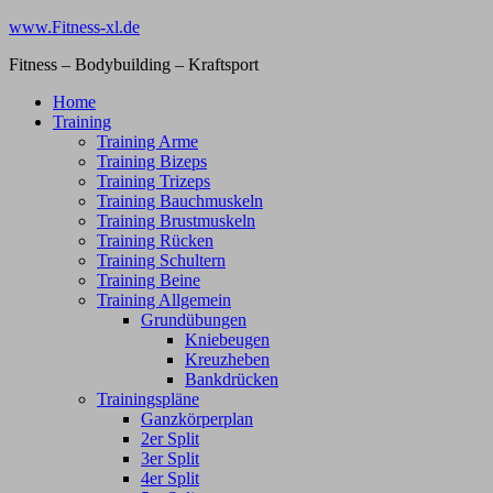
Zum
www.Fitness-xl.de
Inhalt
Fitness – Bodybuilding – Kraftsport
springen
Home
Training
Training Arme
Training Bizeps
Training Trizeps
Training Bauchmuskeln
Training Brustmuskeln
Training Rücken
Training Schultern
Training Beine
Training Allgemein
Grundübungen
Kniebeugen
Kreuzheben
Bankdrücken
Trainingspläne
Ganzkörperplan
2er Split
3er Split
4er Split