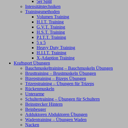
5er Split
Intensitätstechniken
Trainingsmethoden
Volumen Training
H.I.T. Training
G.V.T. Training
H.S.T. Training
P.I.T.T. Training
5 x 5
Heavy Duty Training
H.I.I.T. Training
X-Adaption Training
Kraftsport Übungen
Bauchmuskeltraining – Bauchmuskeln Übungen
Brusttraining – Brustmuskeln Übungen
Bizepstraining – Bizeps Übungen
Trizepstraining – Übungen für Trizeps
Rückenmuskeln
Unterarme
Schultertraining – Übungen für Schultern
Beinstrecker Hintern
Beinbeuger
Adduktoren Abduktoren Übungen
Wadentraining – Übungen Waden
Nacken