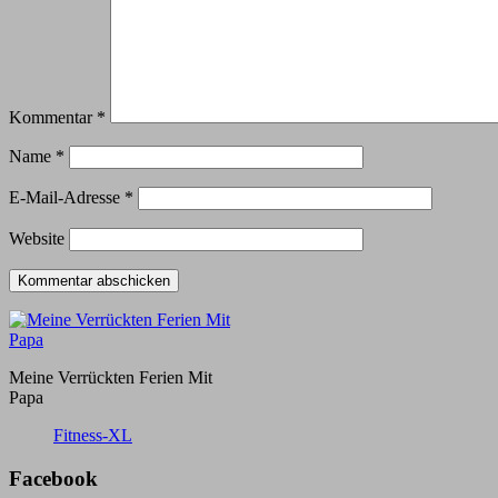
Kommentar
*
Name
*
E-Mail-Adresse
*
Website
Meine Verrückten Ferien Mit
Papa
Fitness-XL
Facebook