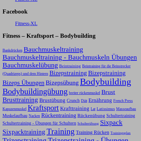
Facebook
Fitness-XL
Fitness – Kraftsport – Bodybuilding
Bauchmuskeltraining
Bankdrücken
Bauchmuskeltraining - Bauchmuskeln Übungen
Bauchmuskelübung
Beintraining
Beintraining für die Beinstrecker
Bizepstraining
Bizepstraining
(Quadrizeps) und dem Hintern
Bodybuilding
Bizeps Übungen
Bizepsübung
Bodybuildingübung
Brust
breiter rückenmuskel
Brusttraining
Ernährung
Brustübung
Crunch
Diät
French Press
Kraftsport
Krafttraining
Latissimus
Kapuzenmuskel
Lat
Masseaufbau
Rückentraining
Rückenübung
Schultertraining
Muskelaufbau
Nacken
Sixpack
Schultertraining - Übungen für Schultern
Schulterübung
Training
Sixpacktraining
Training Rücken
Trainingsplan
Trizepstraining
Trizepstraining - Übungen