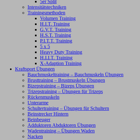
5er Split
Intensitätstechniken
Trainingsmethoden
Volumen Training
H.I.T. Training
G.V.T. Training
H.S.T. Training
P.I.T.T. Training
5 x 5
Heavy Duty Training
H.I.I.T. Training
X-Adaption Training
Kraftsport Übungen
Bauchmuskeltraining – Bauchmuskeln Übungen
Brusttraining – Brustmuskeln Übungen
Bizepstraining – Bizeps Übungen
Trizepstraining – Übungen für Trizeps
Rückenmuskeln
Unterarme
Schultertraining – Übungen für Schultern
Beinstrecker Hintern
Beinbeuger
Adduktoren Abduktoren Übungen
Wadentraining – Übungen Waden
Nacken