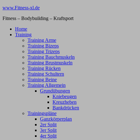
Zum
www.Fitness-xl.de
Inhalt
Fitness – Bodybuilding – Kraftsport
springen
Home
Training
Training Arme
Training Bizeps
Training Trizeps
Training Bauchmuskeln
Training Brustmuskeln
Training Rücken
Training Schultern
Training Beine
Training Allgemein
Grundübungen
Kniebeugen
Kreuzheben
Bankdrücken
Trainingspläne
Ganzkörperplan
2er Split
3er Split
4er Split