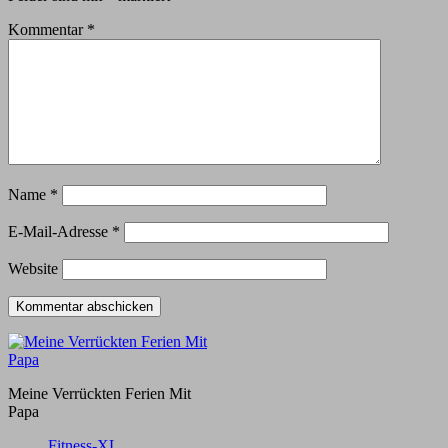
Kommentar
*
Name
*
E-Mail-Adresse
*
Website
Meine Verrückten Ferien Mit
Papa
Fitness-XL