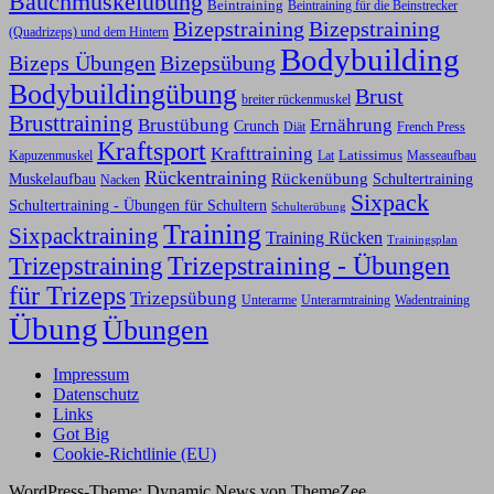
Bauchmuskelübung
Beintraining
Beintraining für die Beinstrecker
Bizepstraining
Bizepstraining
(Quadrizeps) und dem Hintern
Bodybuilding
Bizeps Übungen
Bizepsübung
Bodybuildingübung
Brust
breiter rückenmuskel
Brusttraining
Ernährung
Brustübung
Crunch
Diät
French Press
Kraftsport
Krafttraining
Latissimus
Kapuzenmuskel
Lat
Masseaufbau
Rückentraining
Rückenübung
Schultertraining
Muskelaufbau
Nacken
Sixpack
Schultertraining - Übungen für Schultern
Schulterübung
Training
Sixpacktraining
Training Rücken
Trainingsplan
Trizepstraining
Trizepstraining - Übungen
für Trizeps
Trizepsübung
Unterarme
Unterarmtraining
Wadentraining
Übung
Übungen
Impressum
Datenschutz
Links
Got Big
Cookie-Richtlinie (EU)
WordPress-Theme: Dynamic News von ThemeZee.