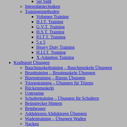
5er Split
Intensitätstechniken
Trainingsmethoden
Volumen Training
H.I.T. Training
G.V.T. Training
H.S.T. Training
P.I.T.T. Training
5 x 5
Heavy Duty Training
H.I.I.T. Training
X-Adaption Training
Kraftsport Übungen
Bauchmuskeltraining – Bauchmuskeln Übungen
Brusttraining – Brustmuskeln Übungen
Bizepstraining – Bizeps Übungen
Trizepstraining – Übungen für Trizeps
Rückenmuskeln
Unterarme
Schultertraining – Übungen für Schultern
Beinstrecker Hintern
Beinbeuger
Adduktoren Abduktoren Übungen
Wadentraining – Übungen Waden
Nacken