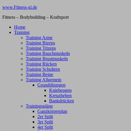
Zum
www.Fitness-xl.de
Inhalt
Fitness – Bodybuilding – Kraftsport
springen
Home
Training
Training Arme
Training Bizeps
Training Trizeps
Training Bauchmuskeln
Training Brustmuskeln
Training Rücken
Training Schultern
Training Beine
Training Allgemein
Grundübungen
Kniebeugen
Kreuzheben
Bankdrücken
Trainingspläne
Ganzkörperplan
2er Split
3er Split
4er Split