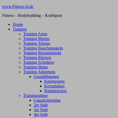
Zum
www.Fitness-xl.de
Inhalt
Fitness – Bodybuilding – Kraftsport
springen
Home
Training
Training Arme
Training Bizeps
Training Trizeps
Training Bauchmuskeln
Training Brustmuskeln
Training Rücken
Training Schultern
Training Beine
Training Allgemein
Grundübungen
Kniebeugen
Kreuzheben
Bankdrücken
Trainingspläne
Ganzkörperplan
2er Split
3er Split
4er Split