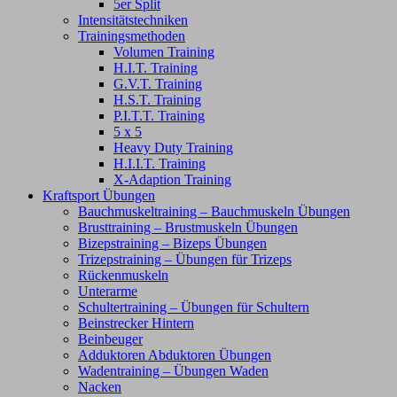
5er Split
Intensitätstechniken
Trainingsmethoden
Volumen Training
H.I.T. Training
G.V.T. Training
H.S.T. Training
P.I.T.T. Training
5 x 5
Heavy Duty Training
H.I.I.T. Training
X-Adaption Training
Kraftsport Übungen
Bauchmuskeltraining – Bauchmuskeln Übungen
Brusttraining – Brustmuskeln Übungen
Bizepstraining – Bizeps Übungen
Trizepstraining – Übungen für Trizeps
Rückenmuskeln
Unterarme
Schultertraining – Übungen für Schultern
Beinstrecker Hintern
Beinbeuger
Adduktoren Abduktoren Übungen
Wadentraining – Übungen Waden
Nacken