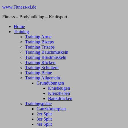
Zum
www.Fitness-xl.de
Inhalt
Fitness – Bodybuilding – Kraftsport
springen
Home
Training
Training Arme
Training Bizeps
Training Trizeps
Training Bauchmuskeln
Training Brustmuskeln
Training Rücken
Training Schultern
Training Beine
Training Allgemein
Grundübungen
Kniebeugen
Kreuzheben
Bankdrücken
Trainingspläne
Ganzkörperplan
2er Split
3er Split
4er Split