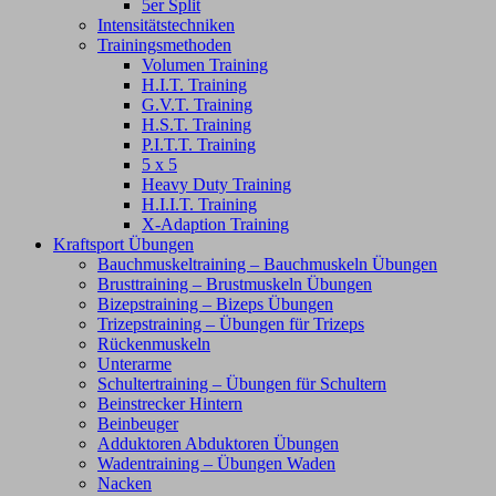
5er Split
Intensitätstechniken
Trainingsmethoden
Volumen Training
H.I.T. Training
G.V.T. Training
H.S.T. Training
P.I.T.T. Training
5 x 5
Heavy Duty Training
H.I.I.T. Training
X-Adaption Training
Kraftsport Übungen
Bauchmuskeltraining – Bauchmuskeln Übungen
Brusttraining – Brustmuskeln Übungen
Bizepstraining – Bizeps Übungen
Trizepstraining – Übungen für Trizeps
Rückenmuskeln
Unterarme
Schultertraining – Übungen für Schultern
Beinstrecker Hintern
Beinbeuger
Adduktoren Abduktoren Übungen
Wadentraining – Übungen Waden
Nacken