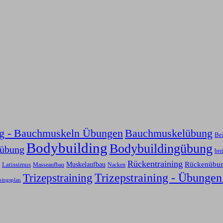
ng - Bauchmuskeln Übungen
Bauchmuskelübung
Be
Bodybuilding
Bodybuildingübung
sübung
bre
Rückentraining
Rückenübu
Latissimus
Muskelaufbau
Nacken
Masseaufbau
Trizepstraining
Trizepstraining - Übungen
ningsplan