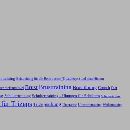
intraining
Beintraining für die Beinstrecker (Quadrizeps) und dem Hintern
Brusttraining
Brust
Brustübung
Crunch
iter rückenmuskel
Diät
ng
Schultertraining
Schultertraining - Übungen für Schultern
Schulterübung
 für Trizeps
Trizepsübung
Unterarme
Unterarmtraining
Wadentraining