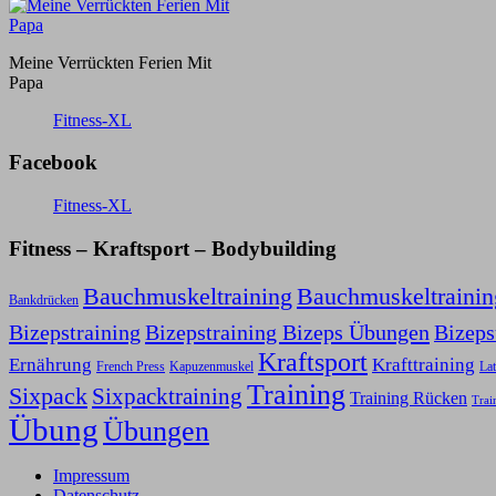
Meine Verrückten Ferien Mit
Papa
Fitness-XL
Facebook
Fitness-XL
Fitness – Kraftsport – Bodybuilding
Bauchmuskeltraining
Bauchmuskeltraini
Bankdrücken
Bizepstraining
Bizepstraining Bizeps Übungen
Bizep
Kraftsport
Ernährung
Krafttraining
Kapuzenmuskel
French Press
Lat
Training
Sixpack
Sixpacktraining
Training Rücken
Trai
Übung
Übungen
Impressum
Datenschutz