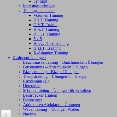
5er Split
Intensitätstechniken
Trainingsmethoden
Volumen Training
H.I.T. Training
G.V.T. Training
H.S.T. Training
P.I.T.T. Training
5 x 5
Heavy Duty Training
H.I.I.T. Training
X-Adaption Training
Kraftsport Übungen
Bauchmuskeltraining – Bauchmuskeln Übungen
Brusttraining – Brustmuskeln Übungen
Bizepstraining – Bizeps Übungen
Trizepstraining – Übungen für Trizeps
Rückenmuskeln
Unterarme
Schultertraining – Übungen für Schultern
Beinstrecker Hintern
Beinbeuger
Adduktoren Abduktoren Übungen
Wadentraining – Übungen Waden
Nacken