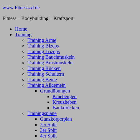
Zum
www.Fitness-xl.de
Inhalt
Fitness – Bodybuilding – Kraftsport
springen
Home
Training
Training Arme
Training Bizeps
Training Trizeps
Training Bauchmuskeln
Training Brustmuskeln
Training Rücken
Training Schultern
Training Beine
Training Allgemein
Grundübungen
Kniebeugen
Kreuzheben
Bankdrücken
Trainingspläne
Ganzkörperplan
2er Split
3er Split
4er Split