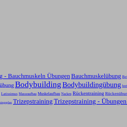
ng - Bauchmuskeln Übungen
Bauchmuskelübung
Be
Bodybuilding
Bodybuildingübung
sübung
bre
Rückentraining
Rückenübu
Latissimus
Muskelaufbau
Nacken
Masseaufbau
Trizepstraining
Trizepstraining - Übungen
ningsplan