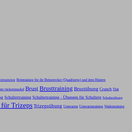
intraining
Beintraining für die Beinstrecker (Quadrizeps) und dem Hintern
Brusttraining
Brust
Brustübung
Crunch
iter rückenmuskel
Diät
ng
Schultertraining
Schultertraining - Übungen für Schultern
Schulterübung
 für Trizeps
Trizepsübung
Unterarme
Unterarmtraining
Wadentraining