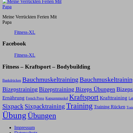
Meine Verrückten Ferien Mit
Papa
Fitness-XL
Facebook
Fitness-XL
Fitness – Kraftsport – Bodybuilding
Bauchmuskeltraining
Bauchmuskeltraini
Bankdrücken
Bizepstraining
Bizepstraining Bizeps Übungen
Bizep
Kraftsport
Ernährung
Krafttraining
Kapuzenmuskel
French Press
Lat
Training
Sixpack
Sixpacktraining
Training Rücken
Trai
Übung
Übungen
Impressum
Datenschutz