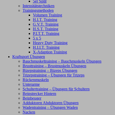
5er Split
Intensitätstechniken
Trainingsmethoden
Volumen Training
H.I.T. Training
G.V.T. Training
H.S.T. Training
P.I.T.T. Training
5 x 5
Heavy Duty Training
H.I.I.T. Training
X-Adaption Training
Kraftsport Übungen
Bauchmuskeltraining – Bauchmuskeln Übungen
Brusttraining – Brustmuskeln Übungen
Bizepstraining – Bizeps Übungen
Trizepstraining – Übungen für Trizeps
Rückenmuskeln
Unterarme
Schultertraining – Übungen für Schultern
Beinstrecker Hintern
Beinbeuger
Adduktoren Abduktoren Übungen
Wadentraining – Übungen Waden
Nacken