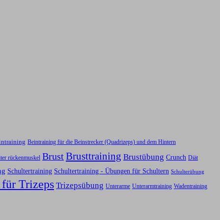
intraining
Beintraining für die Beinstrecker (Quadrizeps) und dem Hintern
Brusttraining
Brust
Brustübung
Crunch
iter rückenmuskel
Diät
ng
Schultertraining
Schultertraining - Übungen für Schultern
Schulterübung
 für Trizeps
Trizepsübung
Unterarme
Unterarmtraining
Wadentraining