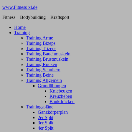
Zum
www.Fitness-xl.de
Inhalt
Fitness – Bodybuilding – Kraftsport
springen
Home
Training
Training Arme
Training Bizeps
Training Trizeps
Training Bauchmuskeln
Training Brustmuskeln
Training Rücken
Training Schultern
Training Beine
Training Allgemein
Grundübungen
Kniebeugen
Kreuzheben
Bankdrücken
Trainingspläne
Ganzkörperplan
2er Split
3er Split
4er Split