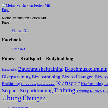
Meine Verrückten Ferien Mit
Papa
Fitness-XL
Facebook
Fitness-XL
Fitness – Kraftsport – Bodybuilding
Bauchmuskeltraining
Bauchmuskeltraini
Bankdrücken
Bizepstraining
Bizepstraining Bizeps Übungen
Bizep
Kraftsport
Ernährung
Krafttraining
Kapuzenmuskel
French Press
Lat
Training
Sixpack
Sixpacktraining
Training Rücken
Trai
Übung
Übungen
Impressum