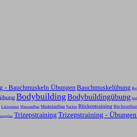
ng - Bauchmuskeln Übungen
Bauchmuskelübung
Be
Bodybuilding
Bodybuildingübung
sübung
bre
Rückentraining
Rückenübu
Latissimus
Muskelaufbau
Nacken
Masseaufbau
Trizepstraining
Trizepstraining - Übungen
ningsplan