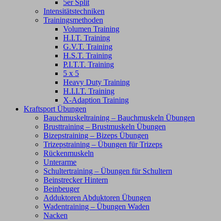
5er Split
Intensitätstechniken
Trainingsmethoden
Volumen Training
H.I.T. Training
G.V.T. Training
H.S.T. Training
P.I.T.T. Training
5 x 5
Heavy Duty Training
H.I.I.T. Training
X-Adaption Training
Kraftsport Übungen
Bauchmuskeltraining – Bauchmuskeln Übungen
Brusttraining – Brustmuskeln Übungen
Bizepstraining – Bizeps Übungen
Trizepstraining – Übungen für Trizeps
Rückenmuskeln
Unterarme
Schultertraining – Übungen für Schultern
Beinstrecker Hintern
Beinbeuger
Adduktoren Abduktoren Übungen
Wadentraining – Übungen Waden
Nacken