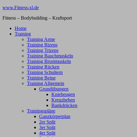
Zum
www.Fitness-xl.de
Inhalt
Fitness – Bodybuilding – Kraftsport
springen
Home
Training
Training Arme
Training Bizeps
Training Trizeps
Training Bauchmuskeln
Training Brustmuskeln
Training Rücken
Training Schultern
Training Beine
Training Allgemein
Grundübungen
Kniebeugen
Kreuzheben
Bankdrücken
Trainingspläne
Ganzkörperplan
2er Split
3er Split
4er Split