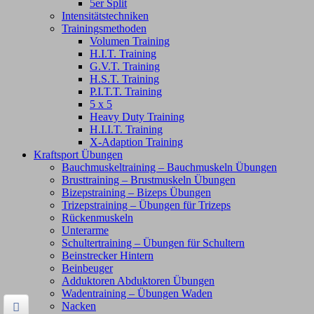
5er Split
Intensitätstechniken
Trainingsmethoden
Volumen Training
H.I.T. Training
G.V.T. Training
H.S.T. Training
P.I.T.T. Training
5 x 5
Heavy Duty Training
H.I.I.T. Training
X-Adaption Training
Kraftsport Übungen
Bauchmuskeltraining – Bauchmuskeln Übungen
Brusttraining – Brustmuskeln Übungen
Bizepstraining – Bizeps Übungen
Trizepstraining – Übungen für Trizeps
Rückenmuskeln
Unterarme
Schultertraining – Übungen für Schultern
Beinstrecker Hintern
Beinbeuger
Adduktoren Abduktoren Übungen
Wadentraining – Übungen Waden
Nacken