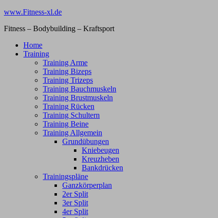
Zum
www.Fitness-xl.de
Inhalt
Fitness – Bodybuilding – Kraftsport
springen
Home
Training
Training Arme
Training Bizeps
Training Trizeps
Training Bauchmuskeln
Training Brustmuskeln
Training Rücken
Training Schultern
Training Beine
Training Allgemein
Grundübungen
Kniebeugen
Kreuzheben
Bankdrücken
Trainingspläne
Ganzkörperplan
2er Split
3er Split
4er Split