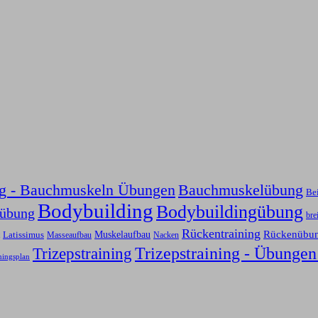
ng - Bauchmuskeln Übungen
Bauchmuskelübung
Be
Bodybuilding
Bodybuildingübung
sübung
bre
Rückentraining
Rückenübu
Latissimus
Muskelaufbau
Nacken
Masseaufbau
Trizepstraining
Trizepstraining - Übungen
ningsplan