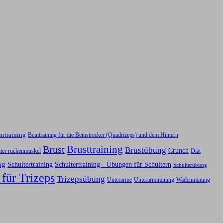
intraining
Beintraining für die Beinstrecker (Quadrizeps) und dem Hintern
Brusttraining
Brust
Brustübung
Crunch
iter rückenmuskel
Diät
ng
Schultertraining
Schultertraining - Übungen für Schultern
Schulterübung
 für Trizeps
Trizepsübung
Unterarme
Unterarmtraining
Wadentraining