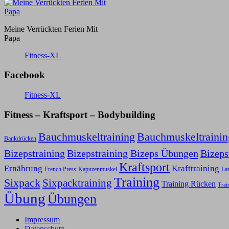
Meine Verrückten Ferien Mit
Papa
Fitness-XL
Facebook
Fitness-XL
Fitness – Kraftsport – Bodybuilding
Bauchmuskeltraining
Bauchmuskeltraini
Bankdrücken
Bizepstraining
Bizepstraining Bizeps Übungen
Bizep
Kraftsport
Ernährung
Krafttraining
Kapuzenmuskel
French Press
Lat
Training
Sixpack
Sixpacktraining
Training Rücken
Trai
Übung
Übungen
Impressum
Datenschutz