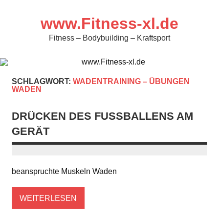
Zum
Inhalt
springen
www.Fitness-xl.de
Fitness – Bodybuilding – Kraftsport
SCHLAGWORT:
WADENTRAINING – ÜBUNGEN
WADEN
DRÜCKEN DES FUSSBALLENS AM G
ERÄT
beanspruchte Muskeln Waden
WEITERLESEN