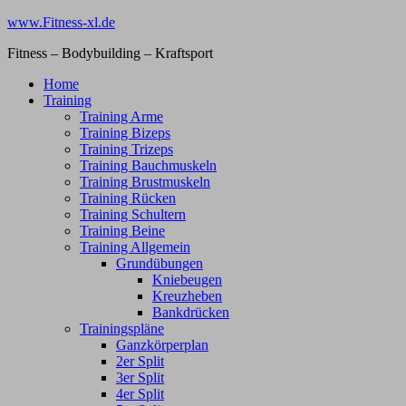
Zum
www.Fitness-xl.de
Inhalt
Fitness – Bodybuilding – Kraftsport
springen
Home
Training
Training Arme
Training Bizeps
Training Trizeps
Training Bauchmuskeln
Training Brustmuskeln
Training Rücken
Training Schultern
Training Beine
Training Allgemein
Grundübungen
Kniebeugen
Kreuzheben
Bankdrücken
Trainingspläne
Ganzkörperplan
2er Split
3er Split
4er Split