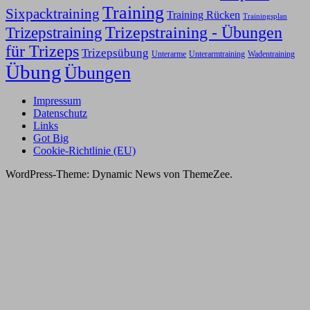
Training
Sixpacktraining
Training Rücken
Trainingsplan
Trizepstraining
Trizepstraining - Übungen
für Trizeps
Trizepsübung
Unterarme
Unterarmtraining
Wadentraining
Übung
Übungen
Impressum
Datenschutz
Links
Got Big
Cookie-Richtlinie (EU)
WordPress-Theme: Dynamic News von ThemeZee.