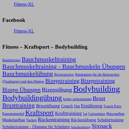
Fitness-XL
Facebook
Fitness-XL
Fitness – Kraftsport – Bodybuilding
Bauchmuskeltraining
Bankdrücken
Bauchmuskeltraining - Bauchmuskeln Übungen
Bauchmuskelübung
Beintraining
Beintraining für die Beinstrecker
Bizepstraining
Bizepstraining
(Quadrizeps) und dem Hintern
Bodybuilding
Bizeps Übungen
Bizepsübung
Bodybuildingübung
Brust
breiter rückenmuskel
Brusttraining
Ernährung
Brustübung
Crunch
Diät
French Press
Kraftsport
Krafttraining
Latissimus
Kapuzenmuskel
Lat
Masseaufbau
Rückentraining
Rückenübung
Schultertraining
Muskelaufbau
Nacken
Sixpack
Schultertraining - Übungen für Schultern
Schulterübung