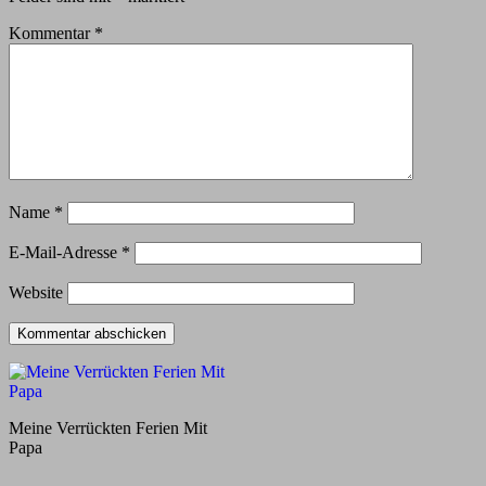
Kommentar
*
Name
*
E-Mail-Adresse
*
Website
Meine Verrückten Ferien Mit
Papa