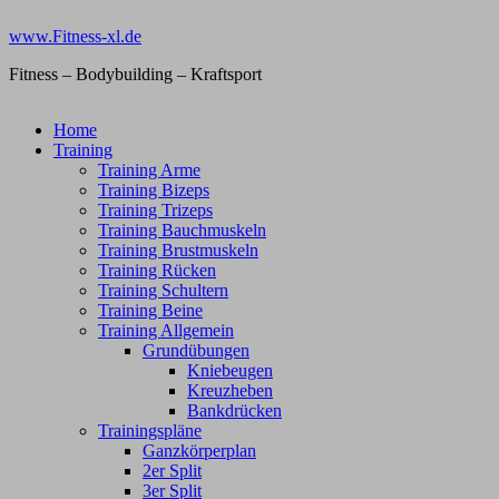
Zum
www.Fitness-xl.de
Inhalt
springen
Fitness – Bodybuilding – Kraftsport
Home
Training
Training Arme
Training Bizeps
Training Trizeps
Training Bauchmuskeln
Training Brustmuskeln
Training Rücken
Training Schultern
Training Beine
Training Allgemein
Grundübungen
Kniebeugen
Kreuzheben
Bankdrücken
Trainingspläne
Ganzkörperplan
2er Split
3er Split