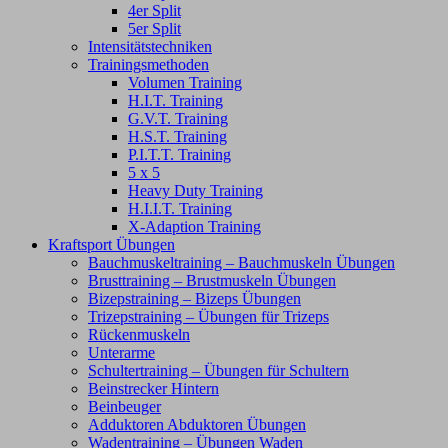
4er Split
5er Split
Intensitätstechniken
Trainingsmethoden
Volumen Training
H.I.T. Training
G.V.T. Training
H.S.T. Training
P.I.T.T. Training
5 x 5
Heavy Duty Training
H.I.I.T. Training
X-Adaption Training
Kraftsport Übungen
Bauchmuskeltraining – Bauchmuskeln Übungen
Brusttraining – Brustmuskeln Übungen
Bizepstraining – Bizeps Übungen
Trizepstraining – Übungen für Trizeps
Rückenmuskeln
Unterarme
Schultertraining – Übungen für Schultern
Beinstrecker Hintern
Beinbeuger
Adduktoren Abduktoren Übungen
Wadentraining – Übungen Waden