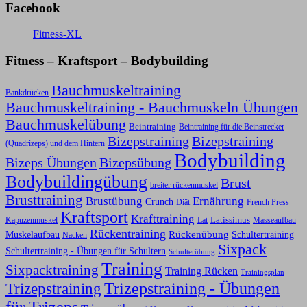
Facebook
Fitness-XL
Fitness – Kraftsport – Bodybuilding
Bauchmuskeltraining
Bankdrücken
Bauchmuskeltraining - Bauchmuskeln Übungen
Bauchmuskelübung
Beintraining
Beintraining für die Beinstrecker
Bizepstraining
Bizepstraining
(Quadrizeps) und dem Hintern
Bodybuilding
Bizeps Übungen
Bizepsübung
Bodybuildingübung
Brust
breiter rückenmuskel
Brusttraining
Ernährung
Brustübung
Crunch
Diät
French Press
Kraftsport
Krafttraining
Latissimus
Kapuzenmuskel
Lat
Masseaufbau
Rückentraining
Rückenübung
Schultertraining
Muskelaufbau
Nacken
Sixpack
Schultertraining - Übungen für Schultern
Schulterübung
Training
Sixpacktraining
Training Rücken
Trainingsplan
Trizepstraining
Trizepstraining - Übungen
für Trizeps