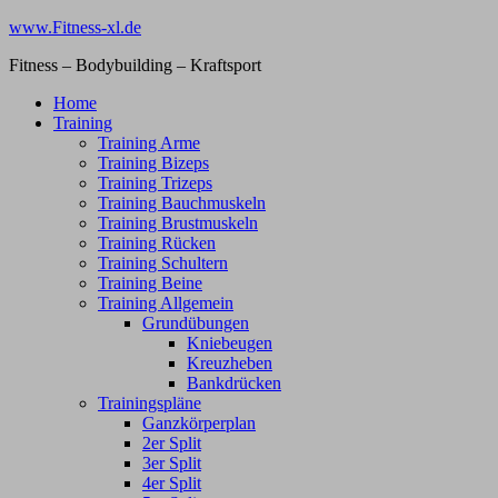
Zum
www.Fitness-xl.de
Inhalt
Fitness – Bodybuilding – Kraftsport
springen
Home
Training
Training Arme
Training Bizeps
Training Trizeps
Training Bauchmuskeln
Training Brustmuskeln
Training Rücken
Training Schultern
Training Beine
Training Allgemein
Grundübungen
Kniebeugen
Kreuzheben
Bankdrücken
Trainingspläne
Ganzkörperplan
2er Split
3er Split
4er Split