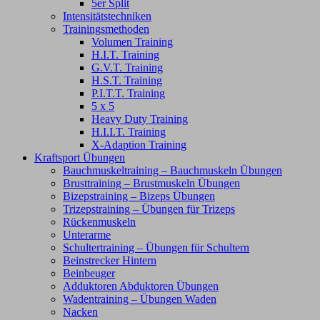
5er Split
Intensitätstechniken
Trainingsmethoden
Volumen Training
H.I.T. Training
G.V.T. Training
H.S.T. Training
P.I.T.T. Training
5 x 5
Heavy Duty Training
H.I.I.T. Training
X-Adaption Training
Kraftsport Übungen
Bauchmuskeltraining – Bauchmuskeln Übungen
Brusttraining – Brustmuskeln Übungen
Bizepstraining – Bizeps Übungen
Trizepstraining – Übungen für Trizeps
Rückenmuskeln
Unterarme
Schultertraining – Übungen für Schultern
Beinstrecker Hintern
Beinbeuger
Adduktoren Abduktoren Übungen
Wadentraining – Übungen Waden
Nacken