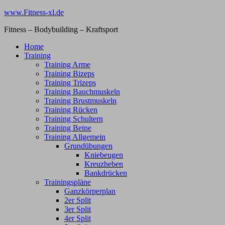
Zum
www.Fitness-xl.de
Inhalt
Fitness – Bodybuilding – Kraftsport
springen
Home
Training
Training Arme
Training Bizeps
Training Trizeps
Training Bauchmuskeln
Training Brustmuskeln
Training Rücken
Training Schultern
Training Beine
Training Allgemein
Grundübungen
Kniebeugen
Kreuzheben
Bankdrücken
Trainingspläne
Ganzkörperplan
2er Split
3er Split
4er Split