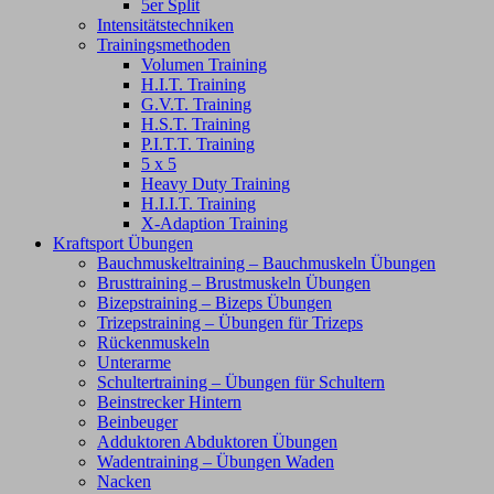
5er Split
Intensitätstechniken
Trainingsmethoden
Volumen Training
H.I.T. Training
G.V.T. Training
H.S.T. Training
P.I.T.T. Training
5 x 5
Heavy Duty Training
H.I.I.T. Training
X-Adaption Training
Kraftsport Übungen
Bauchmuskeltraining – Bauchmuskeln Übungen
Brusttraining – Brustmuskeln Übungen
Bizepstraining – Bizeps Übungen
Trizepstraining – Übungen für Trizeps
Rückenmuskeln
Unterarme
Schultertraining – Übungen für Schultern
Beinstrecker Hintern
Beinbeuger
Adduktoren Abduktoren Übungen
Wadentraining – Übungen Waden
Nacken